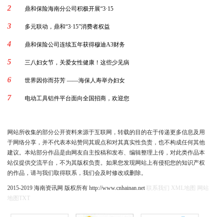
2
鼎和保险海南分公司积极开展“3·15
3
多元联动，鼎和“3·15”消费者权益
4
鼎和保险公司连续五年获得穆迪A3财务
5
三八妇女节，关爱女性健康！这些少见病
6
世界因你而芬芳 ——海保人寿举办妇女
7
电动工具铝件平台面向全国招商，欢迎您
网站所收集的部分公开资料来源于互联网，转载的目的在于传递更多信息及用
于网络分享，并不代表本站赞同其观点和对其真实性负责，也不构成任何其他
建议。本站部分作品是由网友自主投稿和发布、编辑整理上传，对此类作品本
站仅提供交流平台，不为其版权负责。如果您发现网站上有侵犯您的知识产权
的作品，请与我们取得联系，我们会及时修改或删除。
2015-2019 海南资讯网 版权所有 http://www.cnhainan.net
联系我们
XML地图
网站
地图
TXT