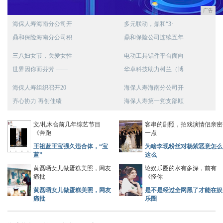
广告
海保人寿海南分公司开
多元联动，鼎和“3·
鼎和保险海南分公司积
鼎和保险公司连续五年
三八妇女节，关爱女性
电动工具铝件平台面向
世界因你而芬芳 ——
华卓科技助力树兰（博
海保人寿组织召开20
海保人寿海南分公司开
齐心协力 再创佳绩
海保人寿第一党支部顺
文/札木合前几年综艺节目
客串的剧照，拍戏演情侣亲密
《奔跑
一点
王祖蓝王宝强久违合体，“宝
为啥李现粉丝对杨紫恶意怎么
蓝”
这么
黄磊晒女儿做蛋糕美照，网友
论娱乐圈的水有多深，前有
痛批
《怪你
黄磊晒女儿做蛋糕美照，网友
是不是经过全网黑了才能在娱
痛批
乐圈