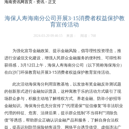
海南资讯网首页
资讯
正文
>
>
海保人寿海南分公司开展3·15消费者权益保护教
育宣传活动
2024-03-20 09:46:15
来源：
阅读：768
为强化宣导金融政策、提示金融风险，倡导理性投资理念，推
进行业诚信文化建设，增强人民群众金融服务的便利性、可得性和
获得感，3月12日上午，海保人寿海南分公司（以下简称海保海分）
在白沙门环保教育站开展3·15消费者权益保护教育宣传活动。
此次活动海保海分利用宣教基地，以发放有奖金融反诈测试题
的创新形式进行金融知识普及，这种寓教于乐的活动方式吸引了现
场群众参与，积极主动地了解维权方式、养老金融、防诈小妙招等
金融知识。海保海分也充分宣传了“代理退保”“征信修复”等非法职业
代理的特征、危害、法律后果，提示群众抵制“不当得利”“消除负
债”等诱惑，帮助群众正确认识金融产品和服务，了解自身合法权
益，提高识别防范保险销售误导、网络平台诱导借贷、虚假违法广