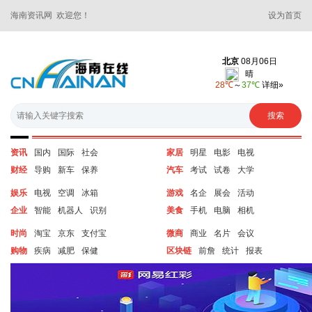
海南资讯网 欢迎您！
设为首页
资讯
国内
国际
社会
家居
明星
电影
电视
财经
导购
新车
保养
汽车
考试
试卷
大学
娱乐
电视
空调
冰箱
游戏
名企
展会
活动
企业
智能
机器人
识别
美食
手机
电脑
相机
时尚
淘宝
京东
支付宝
微商
商业
名片
会议
购物
疾病
减肥
保健
区块链
前詹
统计
报表