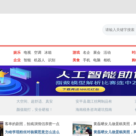
娱乐
电视
空调
冰箱
游戏
名企
展会
活动
时
企业
智能
机器人
识别
美食
手机
电脑
相机
购
大空间、超舒适、真安
安平县晟江丝网制品有
颜值能打，安全硬核！
海南税务咨询避坑指南
客串的剧照，拍戏演情侣亲密一点
黄磊晒女儿做蛋糕美照，
为啥李现粉丝对杨紫恶意怎么这么
黄磊晒女儿做蛋糕美照，