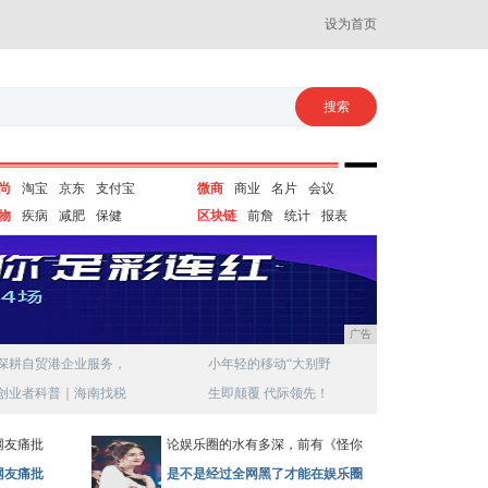
设为首页
尚
淘宝
京东
支付宝
微商
商业
名片
会议
物
疾病
减肥
保健
区块链
前詹
统计
报表
广告
深耕自贸港企业服务，
小年轻的移动“大别野
创业者科普｜海南找税
生即颠覆 代际领先！
网友痛批
论娱乐圈的水有多深，前有《怪你
网友痛批
是不是经过全网黑了才能在娱乐圈