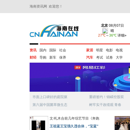
海南资讯网 欢迎您！
资讯
国内
国际
社会
家居
明星
电影
电视
财经
导购
新车
保养
汽车
考试
试卷
大学
市面上口碑好的庭院驱
重磅签约！锦嵘控股双
第六届中国菌草微生态
树牢实干政绩观 青春
文/札木合前几年综艺节目《奔跑
王祖蓝王宝强久违合体，“宝蓝”