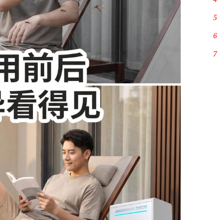
5
6
7