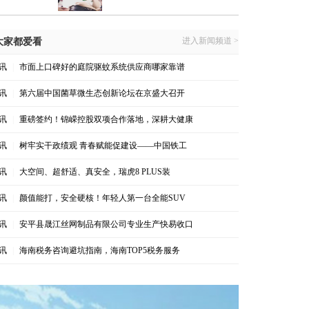
进入新闻频道 >
大家都爱看
讯
|
市面上口碑好的庭院驱蚊系统供应商哪家靠谱
讯
|
第六届中国菌草微生态创新论坛在京盛大召开
讯
|
重磅签约！锦嵘控股双项合作落地，深耕大健康
讯
|
树牢实干政绩观 青春赋能促建设——中国铁工
讯
|
大空间、超舒适、真安全，瑞虎8 PLUS装
讯
|
颜值能打，安全硬核！年轻人第一台全能SUV
讯
|
安平县晟江丝网制品有限公司专业生产快易收口
讯
|
海南税务咨询避坑指南，海南TOP5税务服务