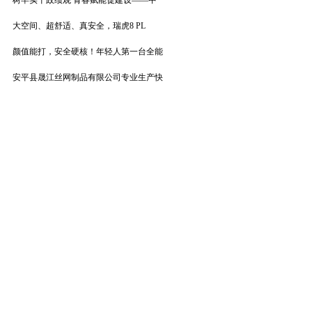
树牢实干政绩观 青春赋能促建设——中
大空间、超舒适、真安全，瑞虎8 PL
颜值能打，安全硬核！年轻人第一台全能
安平县晟江丝网制品有限公司专业生产快