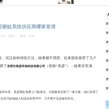
资
院驱蚊系统供应商哪家靠谱
资
7:06
来源：
阅读：1899
资
资
疼。试过各种传统方法，效果都不理想。后来朋友推荐了几个
资
择了
（简称“美彦”），效果非常满
东莞市美彦环保科技有限公司
资
资
资
架和水景。美彦团队免费上门勘查后，为我量身定制了一套方案。他们采用了
喷头也巧妙地嵌入到花丛和草坪中，几乎看不见设备的存在。