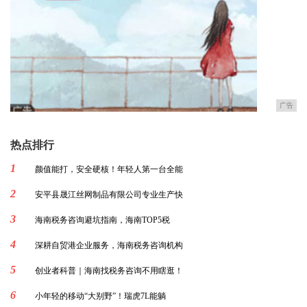
广告
热点排行
1
颜值能打，安全硬核！年轻人第一台全能
2
安平县晟江丝网制品有限公司专业生产快
3
海南税务咨询避坑指南，海南TOP5税
4
深耕自贸港企业服务，海南税务咨询机构
5
创业者科普｜海南找税务咨询不用瞎逛！
6
小年轻的移动“大别野”！瑞虎7L能躺