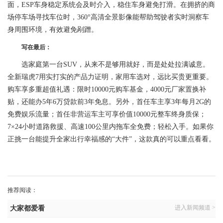
面，ESP车身稳定系统会及时介入，稳住车身避免打滑。在拥挤的商
场停车场寻找车位时，360°高清全景影像能帮助驾驶者实时洞察车
身周围环境，有效避免剐蹭。
写在最后：
选家庭第一台SUV，从来不是够用就好，而是处处拉满诚意。
全新瑞虎7用实打实的产品力证明，家用车选对，远比买贵更重要。
购车享多重超值礼遇：限时10000元购车基金，4000元厂家置换补
贴，还能办5年6万贷款前3年免息。另外，首任车主享3年每月2G的
免费娱乐流量；首任非营运车主可享价值10000元整车终身质保；
7×24小时道路救援、高速100公里内拖车全免费；轻松入手。如果你
正挑一台能提升全家出行幸福感的“大件”，这款真的可以重点看看。
推荐阅读：
进入新闻频道 >
大家都爱看