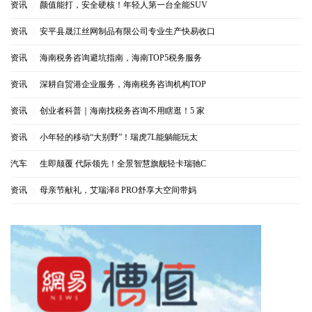
资讯
|
颜值能打，安全硬核！年轻人第一台全能SUV
资讯
|
安平县晟江丝网制品有限公司专业生产快易收口
资讯
|
海南税务咨询避坑指南，海南TOP5税务服务
资讯
|
深耕自贸港企业服务，海南税务咨询机构TOP
资讯
|
创业者科普｜海南找税务咨询不用瞎逛！5 家
资讯
|
小年轻的移动“大别野”！瑞虎7L能躺能玩太
汽车
|
生即颠覆 代际领先！全景智慧旗舰轻卡瑞驰C
资讯
|
母亲节献礼，艾瑞泽8 PRO舒享大空间带妈