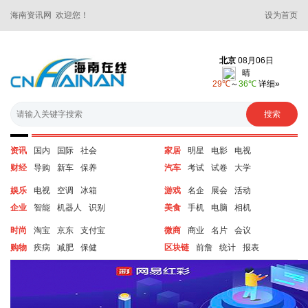
海南资讯网 欢迎您！
设为首页
资讯
国内
国际
社会
家居
明星
电影
电视
财经
导购
新车
保养
汽车
考试
试卷
大学
娱乐
电视
空调
冰箱
游戏
名企
展会
活动
企业
智能
机器人
识别
美食
手机
电脑
相机
时尚
淘宝
京东
支付宝
微商
商业
名片
会议
购物
疾病
减肥
保健
区块链
前詹
统计
报表