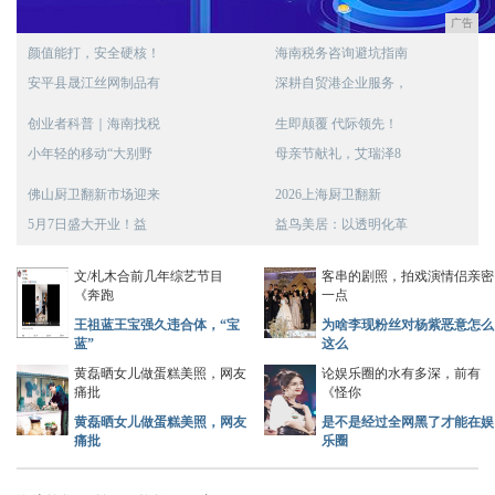
广告
颜值能打，安全硬核！
海南税务咨询避坑指南
安平县晟江丝网制品有
深耕自贸港企业服务，
创业者科普｜海南找税
生即颠覆 代际领先！
小年轻的移动“大别野
母亲节献礼，艾瑞泽8
佛山厨卫翻新市场迎来
2026上海厨卫翻新
5月7日盛大开业！益
益鸟美居：以透明化革
文/札木合前几年综艺节目
客串的剧照，拍戏演情侣亲密
《奔跑
一点
王祖蓝王宝强久违合体，“宝
为啥李现粉丝对杨紫恶意怎么
蓝”
这么
黄磊晒女儿做蛋糕美照，网友
论娱乐圈的水有多深，前有
痛批
《怪你
黄磊晒女儿做蛋糕美照，网友
是不是经过全网黑了才能在娱
痛批
乐圈