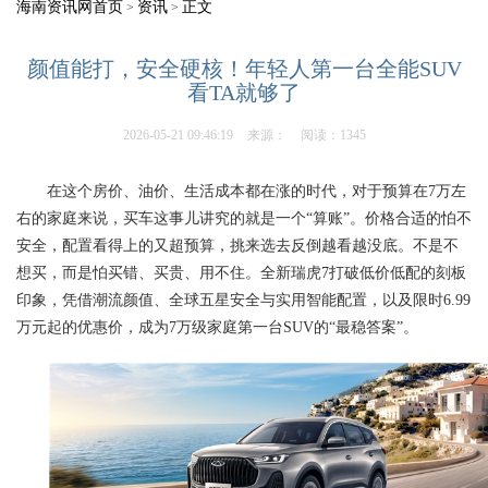
海南资讯网首页
资讯
正文
>
>
颜值能打，安全硬核！年轻人第一台全能SUV
看TA就够了
2026-05-21 09:46:19
来源：
阅读：1345
在这个房价、油价、生活成本都在涨的时代，对于预算在7万左
右的家庭来说，买车这事儿讲究的就是一个“算账”。价格合适的怕不
安全，配置看得上的又超预算，挑来选去反倒越看越没底。不是不
想买，而是怕买错、买贵、用不住。全新瑞虎7打破低价低配的刻板
印象，凭借潮流颜值、全球五星安全与实用智能配置，以及限时6.99
万元起的优惠价，成为7万级家庭第一台SUV的“最稳答案”。