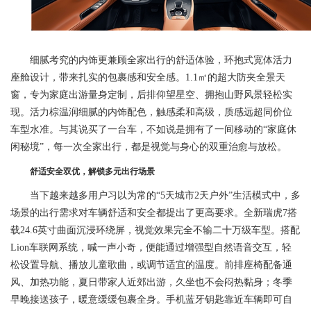
细腻考究的内饰更兼顾全家出行的舒适体验，环抱式宽体活力
座舱设计，带来扎实的包裹感和安全感。1.1㎡的超大防夹全景天
窗，专为家庭出游量身定制，后排仰望星空、拥抱山野风景轻松实
现。活力棕温润细腻的内饰配色，触感柔和高级，质感远超同价位
车型水准。与其说买了一台车，不如说是拥有了一间移动的“家庭休
闲秘境”，每一次全家出行，都是视觉与身心的双重治愈与放松。
舒适安全
双优
，解锁多元出行场景
当下越来越多用户习以为常的“5天城市2天户外”生活模式中，多
场景的出行需求对车辆舒适和安全都提出了更高要求。全新瑞虎7搭
载24.6英寸曲面沉浸环绕屏，视觉效果完全不输二十万级车型。搭配
Lion车联网系统，喊一声小奇，便能通过增强型自然语音交互，轻
松设置导航、播放儿童歌曲，或调节适宜的温度。前排座椅配备通
风、加热功能，夏日带家人近郊出游，久坐也不会闷热黏身；冬季
早晚接送孩子，暖意缓缓包裹全身。手机蓝牙钥匙靠近车辆即可自