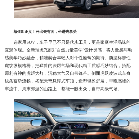
颜值即正义！开出去有面，坐进去享受
选家用SUV，车子早已不只是代步工具，更是家庭生活品味的
直观体现。全新瑞虎7汲取“自然力量美学”设计灵感，将力量感与动
感美学巧妙融合，精准契合年轻人对个性座驾的期待。前脸标志性
虎纹纵横格栅，把猛兽的凌厉气场和现代精工质感巧妙结合，搭配
犀利有神的虎炬大灯，沉稳大气又自带锋芒。侧面虎跃凌波式车身
线条蓄势流畅，搭配天穹悬浮式车顶，造型轻盈舒展，早晚高峰的
车流中、周末郊游的山路上，都能一眼出众，自带高级气场。