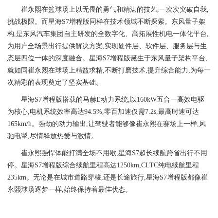
崔永熙在篮球场上以无畏的勇气和精湛的技艺,一次次突破自我,
挑战极限。而星海S7增程版同样在技术领域不断探索。东风量子架
构,是东风汽车集团自主研发的全数字化、高拓展性机电一体化平台,
为用户全场景出行提供解决方案,实现硬件层、软件层、服务层与生
态层四位一体的深度融合。星海S7增程版诞生于东风量子架构平台,
就如同崔永熙在球场上精益求精,不断打磨技术,提升综合能力,为每一
次精彩的表现奠定了坚实基础。
星海S7增程版搭载的马赫E动力系统,以160kW五合一高效电驱
为核心,电机系统效率高达94.5%,零百加速仅需7.2s,最高时速可达
165km/h。强劲的动力输出,让驾驶者能够像崔永熙在赛场上一样,风
驰电掣,尽情释放热爱与激情。
崔永熙强悍体能打满全场不用歇,星海S7超长续航跨省出行不用
停。星海S7增程版综合续航里程高达1250km,CLTC纯电续航里程
235km。无论是在城市道路穿梭,还是长途旅行,星海S7增程版都像崔
永熙球场逐梦一样,始终保持着最佳状态。