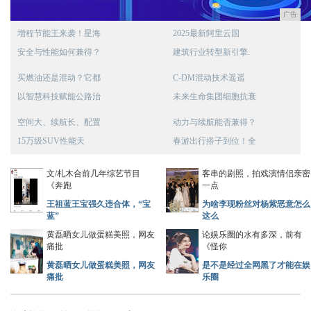
广告
增程节能王来袭！星海
2025最新阿里云国
安全与性能如何兼得？
建筑行业转型新引擎:
买燃油还是混动？它都
C-DM混动技术遥遥
以智慧科技赋能公路治
未来生命集团细胞抗衰
空间大、续航长、配置
动力与续航能否兼得？
15万级SUV性能天
春游出行搭子到位！全
文/札木合前几年综艺节目
客串的剧照，拍戏演情侣亲密
《奔跑
一点
王祖蓝王宝强久违合体，“宝
为啥李现粉丝对杨紫恶意怎么
蓝”
这么
黄磊晒女儿做蛋糕美照，网友
论娱乐圈的水有多深，前有
痛批
《怪你
黄磊晒女儿做蛋糕美照，网友
是不是经过全网黑了才能在娱
痛批
乐圈