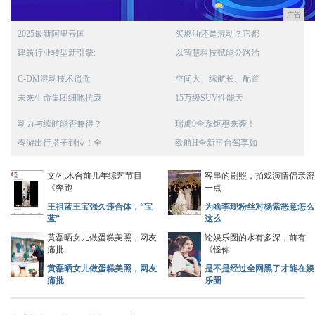
广告
2025最新阿里云国
买燃油还是混动？它都
建筑行业转型新引擎:
以智慧科技赋能公路治
C-DM混动技术遥遥
空间大、续航长、配置
未来生命集团细胞抗衰
15万级SUV性能天
动力与续航能否兼得？
瑞虎9全系钜惠来袭！
春游出行搭子到位！全
欧航H全新平台驾享如
文/札木合前几年综艺节目
客串的剧照，拍戏演情侣亲密
《奔跑
一点
王祖蓝王宝强久违合体，“宝
为啥李现粉丝对杨紫恶意怎么
蓝”
这么
黄磊晒女儿做蛋糕美照，网友
论娱乐圈的水有多深，前有
痛批
《怪你
黄磊晒女儿做蛋糕美照，网友
是不是经过全网黑了才能在娱
痛批
乐圈