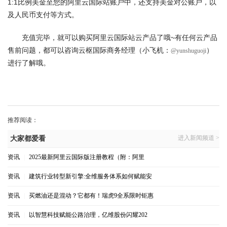
1:1比例美金至您的阿里云国际站账户中，还支持美金对公账户，以
及人民币支付等方式。
充值完毕，就可以购买阿里云国际站云产品了哦~有任何云产品
售前问题，都可以咨询云枢国际商务经理（小飞机：
）
@yunshuguoji
进行了解哦。
推荐阅读：
进入新闻频道 >
大家都爱看
资讯
|
2025最新阿里云国际版注册教程（附：阿里
资讯
|
建筑行业转型新引擎:全维服务体系如何赋能安
资讯
|
买燃油还是混动？它都有！瑞虎9全系限时钜惠
资讯
|
以智慧科技赋能公路治理，亿维股份闪耀202