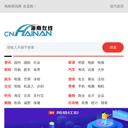
海南资讯网 欢迎您！
设为首页
资讯
国内
国际
社会
家居
明星
电影
电视
财经
导购
新车
保养
汽车
考试
试卷
大学
娱乐
电视
空调
冰箱
游戏
名企
展会
活动
企业
智能
机器人
识别
美食
手机
电脑
相机
时尚
淘宝
京东
支付宝
微商
商业
名片
会议
购物
疾病
减肥
保健
区块链
前詹
统计
报表