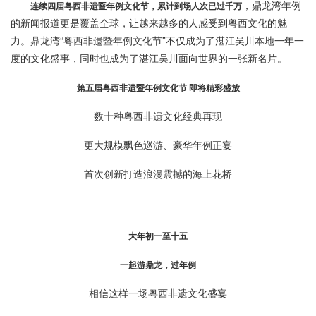
，鼎龙湾年例
连续四届粤西非遗暨年例文化节，累计到场人次已过千万
的新闻报道更是覆盖全球，让越来越多的人感受到粤西文化的魅
力。鼎龙湾“粤西非遗暨年例文化节”不仅成为了湛江吴川本地一年一
度的文化盛事，同时也成为了湛江吴川面向世界的一张新名片。
第五届粤西非遗暨年例文化节 即将精彩盛放
数十种粤西非遗文化经典再现
更大规模飘色巡游、豪华年例正宴
首次创新打造浪漫震撼的海上花桥
大年初一至十五
一起游鼎龙，过年例
相信这样一场粤西非遗文化盛宴