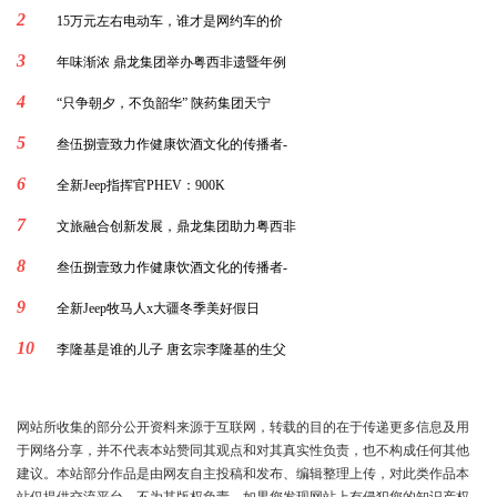
2
15万元左右电动车，谁才是网约车的价
3
年味渐浓 鼎龙集团举办粤西非遗暨年例
4
“只争朝夕，不负韶华” 陕药集团天宁
5
叁伍捌壹致力作健康饮酒文化的传播者-
6
全新Jeep指挥官PHEV：900K
7
文旅融合创新发展，鼎龙集团助力粤西非
8
叁伍捌壹致力作健康饮酒文化的传播者-
9
全新Jeep牧马人x大疆冬季美好假日
10
李隆基是谁的儿子 唐玄宗李隆基的生父
网站所收集的部分公开资料来源于互联网，转载的目的在于传递更多信息及用
于网络分享，并不代表本站赞同其观点和对其真实性负责，也不构成任何其他
建议。本站部分作品是由网友自主投稿和发布、编辑整理上传，对此类作品本
站仅提供交流平台，不为其版权负责。如果您发现网站上有侵犯您的知识产权