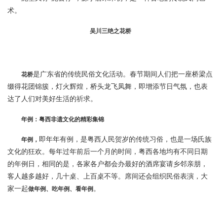
术。
吴川三绝之花桥
是广东省的传统民俗文化活动。春节期间人们把一座桥梁点
花桥
缀得花团锦簇，灯火辉煌，桥头龙飞凤舞，即增添节日气氛，也表
达了人们对美好生活的祈求。
年例：粤西非遗文化的精彩集锦
即年年有例，是粤西人民贺岁的传统习俗，也是一场氏族
年例，
文化的狂欢。每年过年前后一个月的时间，粤西各地均有不同日期
的年例日，相同的是，各家各户都会办最好的酒席宴请乡邻亲朋，
客人越多越好，几十桌、上百桌不等。席间还会组织民俗表演，大
家一起
。
做年例、吃年例、看年例