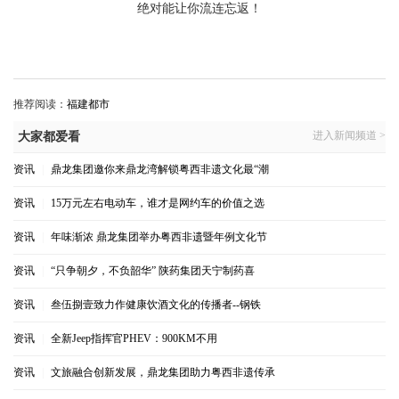
绝对能让你流连忘返！
推荐阅读：
福建都市
进入新闻频道 >
大家都爱看
资讯
|
鼎龙集团邀你来鼎龙湾解锁粤西非遗文化最“潮
资讯
|
15万元左右电动车，谁才是网约车的价值之选
资讯
|
年味渐浓 鼎龙集团举办粤西非遗暨年例文化节
资讯
|
“只争朝夕，不负韶华” 陕药集团天宁制药喜
资讯
|
叁伍捌壹致力作健康饮酒文化的传播者--钢铁
资讯
|
全新Jeep指挥官PHEV：900KM不用
资讯
|
文旅融合创新发展，鼎龙集团助力粤西非遗传承