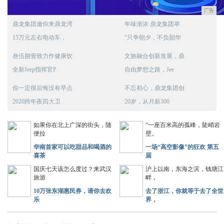
广告
鼎龙集团邀你来鼎龙湾
年味渐浓 鼎龙集团举
15万元左右电动车，
“只争朝夕，不负韶华
叁伍捌壹致力作健康饮
文旅融合创新发展，鼎
全新Jeep指挥官P
自由梦想之路，Jee
你一定很后悔没有早点
不忘初心，鼎龙集团创
2020跨年夜四大卫
20岁，从月薪300
如果你在北上广深的街头，随
“一座百米高的孤峰，陡峭岩
便拉
壁。
华南首家可以吃甜品和喝酒的
一场“高空影像”的狂欢 第五
喜茶
届
国庆七天该怎么度过？来武汉
沪上以南，东海之滨，钱塘江
旅游
畔，
10万张东湖惠民券，请你去欢
去了浙江，你就等于去了全世
乐
界，