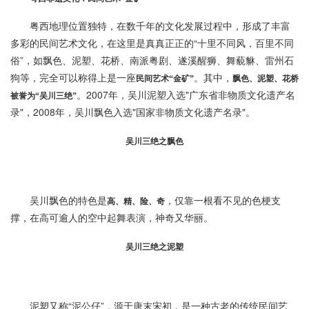
粤西地理位置独特，在数千年的文化发展过程中，形成了丰富
多彩的民间艺术文化，在这里是真真正正的“十里不同风，百里不同
俗”，如飘色、泥塑、花桥、南派粤剧、遂溪醒狮、舞藐貅、雷州石
狗等，完全可以称得上是一座
。其中，
民间艺术“金矿”
飘色、泥塑、花桥
。2007年，吴川泥塑入选"广东省非物质文化遗产名
被誉为“吴川三绝”
录"，2008年，吴川飘色入选"国家非物质文化遗产名录"。
吴川三绝之飘色
吴川飘色的特色是
，仅靠一根看不见的色梗支
高、精、险、奇
撑，在高可逾人的空中起舞表演，神奇又华丽。
吴川三绝之泥塑
泥塑又称“泥公仔”，源于唐末宋初，是一种古老的传统民间艺