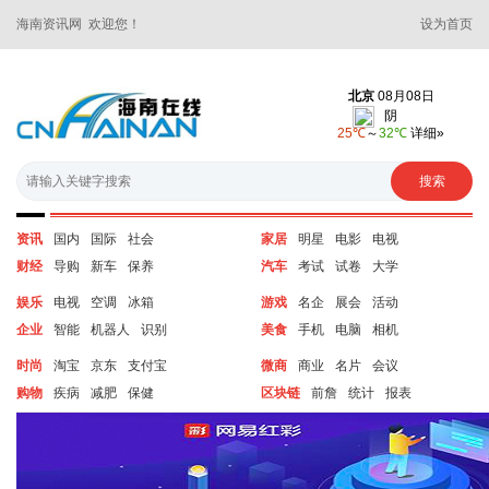
海南资讯网 欢迎您！
设为首页
资讯
国内
国际
社会
家居
明星
电影
电视
财经
导购
新车
保养
汽车
考试
试卷
大学
娱乐
电视
空调
冰箱
游戏
名企
展会
活动
企业
智能
机器人
识别
美食
手机
电脑
相机
时尚
淘宝
京东
支付宝
微商
商业
名片
会议
购物
疾病
减肥
保健
区块链
前詹
统计
报表