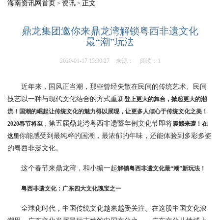
海南资讯网首页
资讯
正文
>
>
鼎龙集团邀你来鼎龙湾解锁粤西非遗文化
最“潮”玩法
2020-01-17 15:30:27
来源：
阅读：1
近年来，国风正当潮，那些曾经失散在民间的传统艺术、民间
技艺以一种与现代文化结合的方式重新
登上更大的舞台，掀起更大的潮
流！国潮的崛起让传统文化的魅力得以展现，让更多人倾心于传统文化之美！
第五届鼎龙湾粤西非遗暨年例文化节即将
2020春节将至，
震撼来袭！在
你能感受到最纯粹的国潮，最浓郁的年味，还能体验到多彩多姿
这里
的粤西非遗文化。
这个春节来鼎龙湾，和小编一起
解锁粤西非遗文化最“潮”新玩法！
粤西非遗文化：广东四大文化瑰宝之一
全球化时代，中国传统文化越来越受关注。在这股中国文化浪