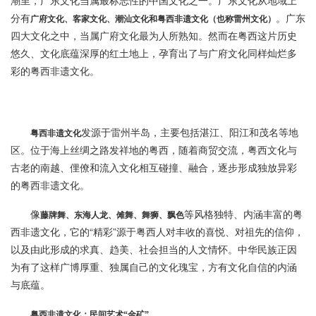
潮里，广东文化当属最标志性的中国文化之一。广东文化从地域上
分有
。广东
广府文化、客家文化、潮汕文化和粤西非遗文化（也称雷州文化）
四大文化之中，当属广府文化最为人所熟知。然而在粤西这片历史
悠久、文化底蕴深厚的红土地上，孕育出了与广府文化同样灿烂多
彩的粤西非遗文化。
发源于雷州半岛，主要包括湛江、阳江和茂名等地
粤西非遗文化
区。位于海上丝绸之路发祥地的粤西，随着商贸交流，粤西文化与
古老的南越、俚僚和流入文化相互碰撞、融合，逐步形成独放异彩
的粤西非遗文化。
像
等风格独特、内涵丰富的粤
藤牌舞、东海人龙、傩舞、舞狮、飘色
西非遗文化，它的“精彩”源于粤西人对丰收的喜悦、对祖先的信仰，
以及由此形成的求真、趋美、社会担当的人文情怀。中华民族正因
为有了这样广博厚重、独属自己的文化瑰宝，方有文化自信的内涵
与底蕴。
粤西非遗文化：民间艺术“金矿”