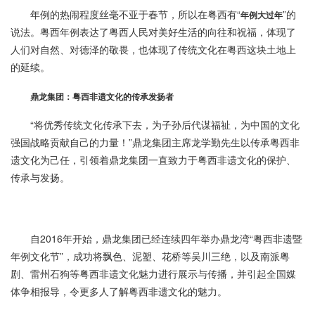
年例的热闹程度丝毫不亚于春节，所以在粤西有“
”的
年例大过年
说法。粤西年例表达了粤西人民对美好生活的向往和祝福，体现了
人们对自然、对德泽的敬畏，也体现了传统文化在粤西这块土地上
的延续。
鼎龙集团：粤西非遗文化的传承发扬者
“将优秀传统文化传承下去，为子孙后代谋福祉，为中国的文化
强国战略贡献自己的力量！”鼎龙集团主席龙学勤先生以传承粤西非
遗文化为己任，引领着鼎龙集团一直致力于粤西非遗文化的保护、
传承与发扬。
自2016年开始，鼎龙集团已经连续四年举办鼎龙湾“粤西非遗暨
年例文化节”，成功将飘色、泥塑、花桥等吴川三绝，以及南派粤
剧、雷州石狗等粤西非遗文化魅力进行展示与传播，并引起全国媒
体争相报导，令更多人了解粤西非遗文化的魅力。