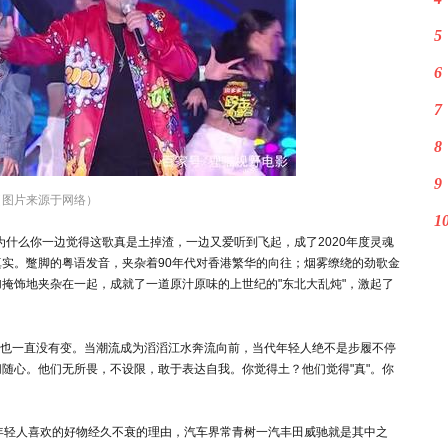
5
6
7
8
9
（图片来源于网络）
1
。为什么你一边觉得这歌真是土掉渣，一边又爱听到飞起，成了2020年度灵魂
实。蹩脚的粤语发音，夹杂着90年代对香港繁华的向往；烟雾缭绕的劲歌金
掩饰地夹杂在一起，成就了一道原汁原味的上世纪的"东北大乱炖"，激起了
其实也一直没有变。当潮流成为滔滔江水奔流向前，当代年轻人绝不是步履不停
随心。他们无所畏，不设限，敢于表达自我。你觉得土？他们觉得"真"。你
多年轻人喜欢的好物经久不衰的理由，汽车界常青树一汽丰田威驰就是其中之