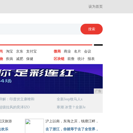
设为首页
尚
淘宝
京东
支付宝
微商
商业
名片
会议
物
疾病
减肥
保健
区块链
前詹
统计
报表
广告
详解：印度伏立康唑和
全新Jeep牧马人x
超级拉风的奕泽IZO
寒潮 冰雪？全新Je
武汉旅游
沪上以南，东海之滨，钱塘江畔，
去欢乐
去了浙江，你就等于去了全世界，