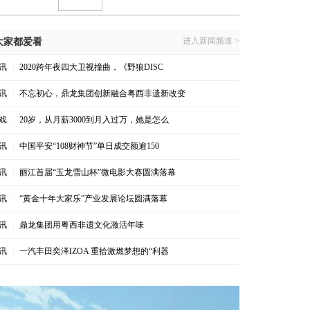
进入新闻频道 >
大家都爱看
讯
|
2020跨年夜四大卫视撞曲，《野狼DISC
讯
|
不忘初心，鼎龙集团创新融合粤西非遗新改变
戏
|
20岁，从月薪3000到月入过万，她是怎么
讯
|
中国平安“108财神节”单日成交额逾150
讯
|
丽江首届“玉龙雪山杯”微电影大赛圆满落幕
讯
|
“黄金十年大家乐”产业发展论坛圆满落幕
讯
|
鼎龙集团用粤西非遗文化激活年味
讯
|
一汽丰田奕泽IZOA 重拾激燃梦想的“利器