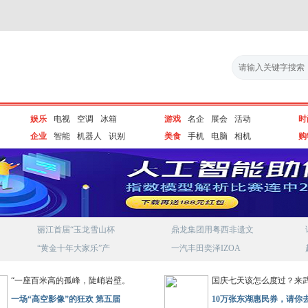
娱乐
电视
空调
冰箱
游戏
名企
展会
活动
时
企业
智能
机器人
识别
美食
手机
电脑
相机
购
丽江首届“玉龙雪山杯
鼎龙集团用粤西非遗文
“黄金十年大家乐”产
一汽丰田奕泽IZOA
“一座百米高的孤峰，陡峭岩壁。
国庆七天该怎么度过？来
一场“高空影像”的狂欢 第五届
10万张东湖惠民券，请你