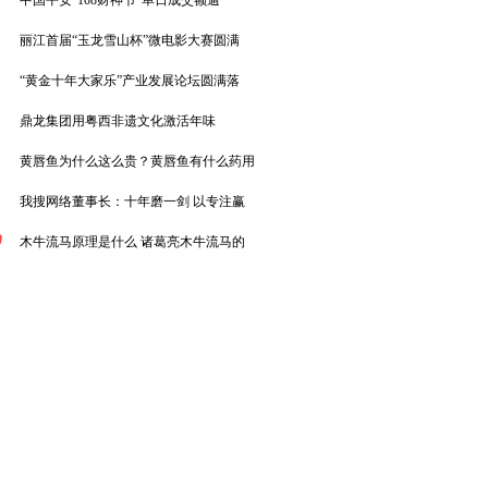
中国平安“108财神节”单日成交额逾
丽江首届“玉龙雪山杯”微电影大赛圆满
“黄金十年大家乐”产业发展论坛圆满落
鼎龙集团用粤西非遗文化激活年味
黄唇鱼为什么这么贵？黄唇鱼有什么药用
我搜网络董事长：十年磨一剑 以专注赢
0
木牛流马原理是什么 诸葛亮木牛流马的