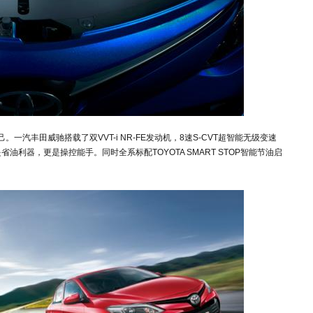
汽丰田威驰搭载了双VVT-i NR-FE发动机，8速S-CVT超智能无级变速
利器，更是操控能手。同时全系标配TOYOTA SMART STOP智能节油启