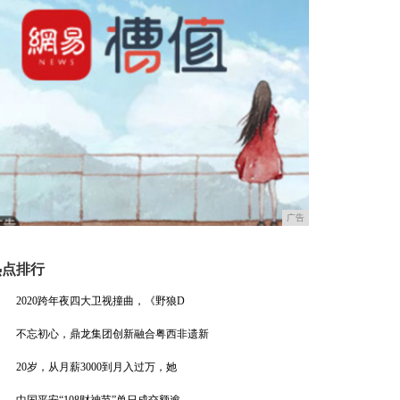
广告
热点排行
2020跨年夜四大卫视撞曲，《野狼D
不忘初心，鼎龙集团创新融合粤西非遗新
20岁，从月薪3000到月入过万，她