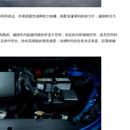
长演绎和表达。外观搭载性感网状大格栅，搭配深邃犀利的前大灯，威驰将活力
无顾虑。威驰车内超越同级的舒适大空间，优化的内部储物空间，提高空间利
十足的中控台，给你高规格的视觉感受；动感时尚的自发光仪表盘，彰显精确