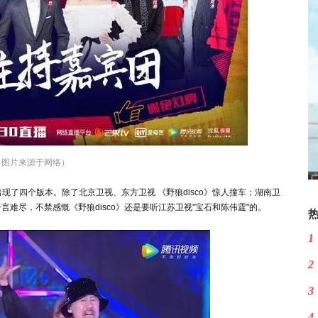
（图片来源于网络）
出现了四个版本。除了北京卫视、东方卫视 《野狼disco》惊人撞车；湖南卫
难尽，不禁感慨《野狼disco》还是要听江苏卫视"宝石和陈伟霆"的。
1
2
3
4