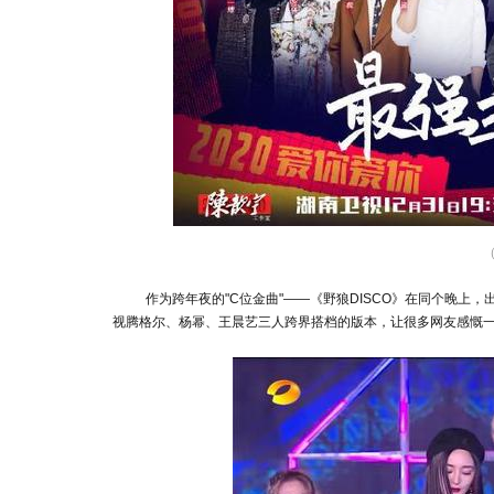
作为跨年夜的"C位金曲"——《野狼DISCO》在同个晚上，
视腾格尔、杨幂、王晨艺三人跨界搭档的版本，让很多网友感慨一言