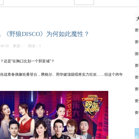
资
，《野狼DISCO》为何如此魔性？
资
:46:10
来源：
阅读：1
游
？还是"在胸口比划一个郭富城"？
资
、肖战青春偶像轮番登台，腾格尔、周华健顶级唱将实力狂欢……但这个跨年
资
。
资
资
资