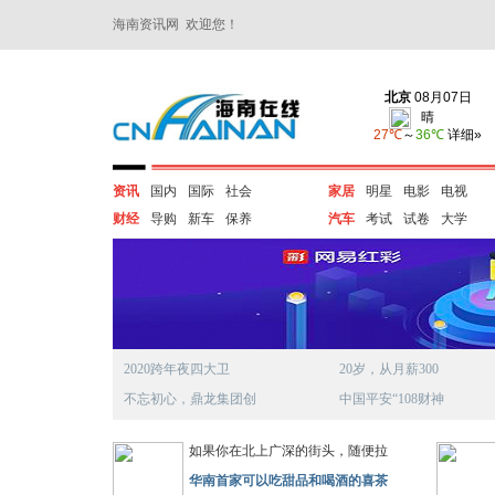
海南资讯网 欢迎您！
资讯
国内
国际
社会
家居
明星
电影
电视
财经
导购
新车
保养
汽车
考试
试卷
大学
2020跨年夜四大卫
20岁，从月薪300
不忘初心，鼎龙集团创
中国平安“108财神
如果你在北上广深的街头，随便拉
华南首家可以吃甜品和喝酒的喜茶