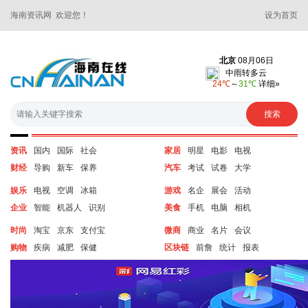
海南资讯网 欢迎您！
设为首页
资讯
国内
国际
社会
家居
明星
电影
电视
财经
导购
新车
保养
汽车
考试
试卷
大学
娱乐
电视
空调
冰箱
游戏
名企
展会
活动
企业
智能
机器人
识别
美食
手机
电脑
相机
时尚
淘宝
京东
支付宝
微商
商业
名片
会议
购物
疾病
减肥
保健
区块链
前詹
统计
报表