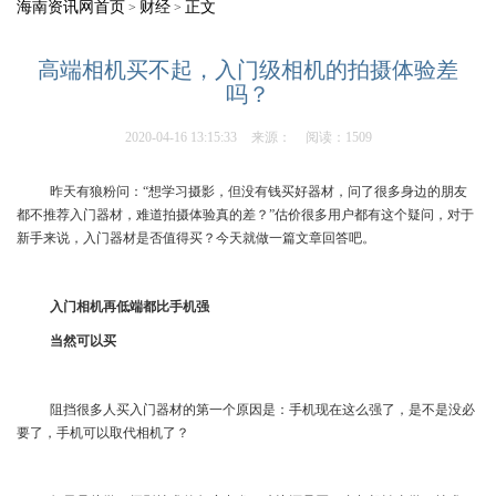
海南资讯网首页
财经
正文
>
>
高端相机买不起，入门级相机的拍摄体验差
吗？
2020-04-16 13:15:33
来源：
阅读：1509
昨天有狼粉问：“想学习摄影，但没有钱买好器材，问了很多身边的朋友
都不推荐入门器材，难道拍摄体验真的差？”估价很多用户都有这个疑问，对于
新手来说，入门器材是否值得买？今天就做一篇文章回答吧。
入门相机再低端都比手机强
当然可以买
阻挡很多人买入门器材的第一个原因是：手机现在这么强了，是不是没必
要了，手机可以取代相机了？