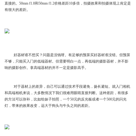
直接的。50mm f1.8和50mm f1.2价格差距10多倍，拍摄效果和拍摄体现上肯定是
有很大的差距。
好器材谁不想买？问题是没钱呀。有足够的预算买好器材准没错。但预算
不够，只能买入门的低端器材。但需要明白一点，再低端的摄影器材，并不影
响的摄影创作。拿高端器材的并不一定是摄影高手。
对于器材上的差异，自己可以通过技术手段避免，扬长避短。就入门相机
和高端相机来说，大多数情况下我们很难用眼睛直接判断。这种差距，有很多
的方法可以弥补，比如给妹子拍照，一个50元的反光板或者一个500元的闪光
灯，带来的效果改变，远大于狗头与牛头之间的差距。