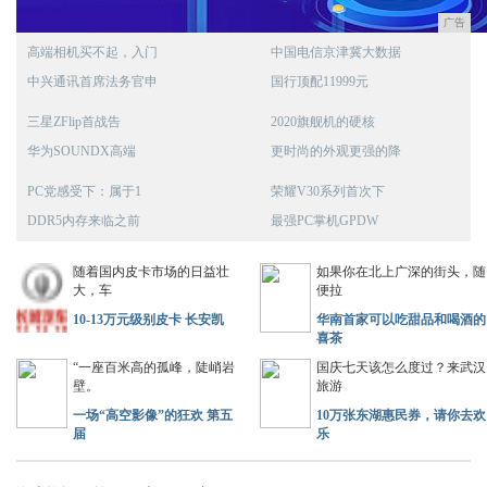
广告
高端相机买不起，入门
中国电信京津冀大数据
中兴通讯首席法务官申
国行顶配11999元
三星ZFlip首战告
2020旗舰机的硬核
华为SOUNDX高端
更时尚的外观更强的降
PC党感受下：属于1
荣耀V30系列首次下
DDR5内存来临之前
最强PC掌机GPDW
随着国内皮卡市场的日益壮
如果你在北上广深的街头，随
大，车
便拉
10-13万元级别皮卡 长安凯
华南首家可以吃甜品和喝酒的
喜茶
“一座百米高的孤峰，陡峭岩
国庆七天该怎么度过？来武汉
壁。
旅游
一场“高空影像”的狂欢 第五
10万张东湖惠民券，请你去欢
届
乐