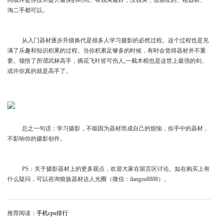
间或许是你技术提升最快的时间。有钱买最好，没钱买，借朋友的、租器材、
淘二手都可以。
从入门器材逐步升级换代是很多人学习摄影的必然过程。这个过程也是充
满了乐趣和知识积累的过程。当你积累足够多的时候，有时会觉得器材并不重
要。领悟了所谓武林高手，摘花飞叶皆可伤人,一截木棍也是这世上最强的剑。
或许你真的就是高手了。
总之一句话：学习摄影，不能因为器材而成自己的烦恼，你手中的器材，
不影响你的摄影创作。
PS：关于摄影器材上的更多观点，欢迎大家在留言区讨论。如在购买上有
什么疑问，可以咨询狼族器材达人光圈（微信：ilangzu8888）。
推荐阅读：
手机cpu排行