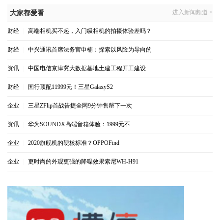
进入新闻频道 >
大家都爱看
财经
|
高端相机买不起，入门级相机的拍摄体验差吗？
财经
|
中兴通讯首席法务官申楠：探索以风险为导向的
资讯
|
中国电信京津冀大数据基地土建工程开工建设
财经
|
国行顶配11999元！三星GalaxyS2
企业
|
三星ZFlip首战告捷全网9分钟售罄下一次
资讯
|
华为SOUNDX高端音箱体验：1999元不
企业
|
2020旗舰机的硬核标准？OPPOFind
企业
|
更时尚的外观更强的降噪效果索尼WH-H91