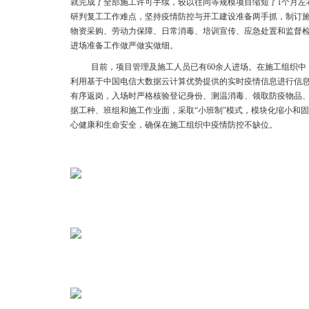
就完成了全部施工许可手续，较以往同等规模项目缩短了1个月左
研判复工工作难点，坚持疫情防控与开工建设准备两手抓，制订
物资采购、劳动力保障、日常消毒、培训宣传、应急处置和监督
进场准备工作做严做实做细。
目前，项目管理及施工人员已有60余人进场。在施工组织
利用基于中国电信大数据云计算优势提供的实时疫情信息进行信
有序返岗，入场时严格核验登记身份、测温消毒、领取防疫物品
据工种、班组和施工作业面，采取“小班制”模式，模块化缩小和
心健康和生命安全，确保在施工组织中疫情防控不缺位。