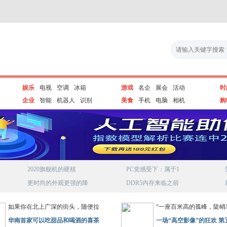
娱乐
电视
空调
冰箱
游戏
名企
展会
活动
时
企业
智能
机器人
识别
美食
手机
电脑
相机
购
2020旗舰机的硬核
PC党感受下：属于1
更时尚的外观更强的降
DDR5内存来临之前
如果你在北上广深的街头，随便拉
“一座百米高的孤峰，陡峭
华南首家可以吃甜品和喝酒的喜茶
一场“高空影像”的狂欢 第