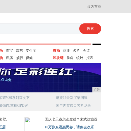
设为首页
尚
淘宝
京东
支付宝
微商
商业
名片
会议
物
疾病
减肥
保健
区块链
前詹
统计
报表
广告
荣耀V30系列首次下
魅族17最新渲染图曝
最强PC掌机GPDW
国产内存接口芯片龙头
岩壁。
国庆七天该怎么度过？来武汉旅游
五届
10万张东湖惠民券，请你去欢乐