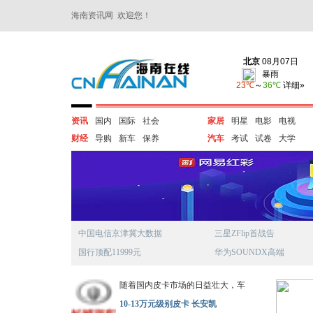
海南资讯网 欢迎您！
资讯
国内
国际
社会
家居
明星
电影
电视
财经
导购
新车
保养
汽车
考试
试卷
大学
中国电信京津冀大数据
三星ZFlip首战告
国行顶配11999元
华为SOUNDX高端
随着国内皮卡市场的日益壮大，车
10-13万元级别皮卡 长安凯