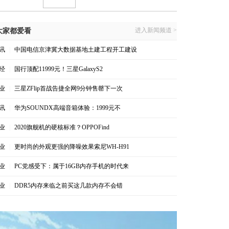
进入新闻频道 >
大家都爱看
讯
|
中国电信京津冀大数据基地土建工程开工建设
经
|
国行顶配11999元！三星GalaxyS2
业
|
三星ZFlip首战告捷全网9分钟售罄下一次
讯
|
华为SOUNDX高端音箱体验：1999元不
业
|
2020旗舰机的硬核标准？OPPOFind
业
|
更时尚的外观更强的降噪效果索尼WH-H91
业
|
PC党感受下：属于16GB内存手机的时代来
业
|
DDR5内存来临之前买这几款内存不会错