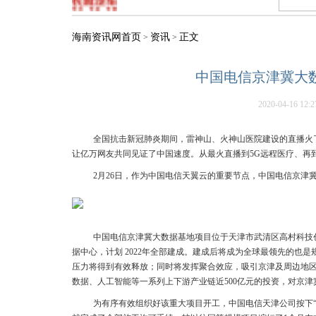
海南资讯网首页
资讯
正文
>
>
中国电信京津冀大
2020-04-16 12:2
全国抗击新冠肺炎期间，雷神山、火神山医院建设的直播火了
让亿万网友共同见证了中国速度。从最火直播到5G远程医疗、再
2月26日，作为中国电信天翼云的重要节点，中国电信京津
中国电信京津冀大数据基地项目位于天津市武清区高村科技创
据中心，计划 2022年全部建成。建成后将成为全球最领先的也
压力将得到有效释放；同时将发挥聚合效应，吸引京津及周边地
数据、人工智能等一系列上下游产业链近500亿元的投资，对京
为有序有效组织好该重大项目开工，中国电信天津公司按下“