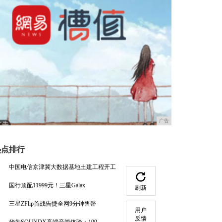
广告
热点排行
中国电信京津冀大数据基地土建工程开工
国行顶配11999元！三星Galax
刷新
三星ZFlip首战告捷全网9分钟售罄
用户
反馈