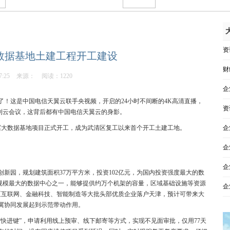
资
数据基地土建工程开工建设
财
7:25
来源：
阅读：1220
企
！这是中国电信天翼云联手央视频，开启的24小时不间断的4K高清直播，
资
到云会议，这背后都有中国电信天翼云的身影。
冀大数据基地项目正式开工，成为武清区复工以来首个开工土建工地。
企
企
企
新园，规划建筑面积37万平方米，投资102亿元，为国内投资强度最大的数
是规模最大的数据中心之一，能够提供约万个机架的容量，区域基础设施等资源
企
区互联网、金融科技、智能制造等大批头部优质企业落户天津，预计可带来大
津冀协同发展起到示范带动作用。
快进键”，申请利用线上预审、线下邮寄等方式，实现不见面审批，仅用77天