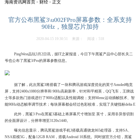
海南资讯网首页
财经
正文
>
>
官方公布黑鲨3\u002FPro屏幕参数：全系支持
90Hz，独显芯片加持
2020-04-15 19:30:51
来源：
阅读：518
PingWest品玩3月2日讯，据IT之家报道，今日下午黑鲨产品中心部长关二
爷也公布了黑鲨3/Pro的屏幕参数信息。
据了解，此次黑鲨3将搭载了一块和腾讯游戏深度优化的英寸Amoled电竞
屏，支持2400x1080分辨率和 90Hz高刷新率，针对和平精英，QQ飞车，王牌战
士等多款热门游戏进行了90Hz适配以及性能调校；支持Memc运动插帧技术、智
能90Hz动态帧率调节技术；每块屏幕都会经过色彩校准，实现了关键指标delta E
此外，黑鲨3 Pro在黑鲨3基础上将屏幕尺寸增加至 英寸，采用非异形切割
的全面屏设计，分辨率增至3120x1440。
曝光信息显示，腾讯黑鲨游戏手机3搭载高通骁龙865处理器，支持SA、
NSA双模5G，配备12GB RAM，搭载Android 10系统。同时据官方介绍，黑鲨