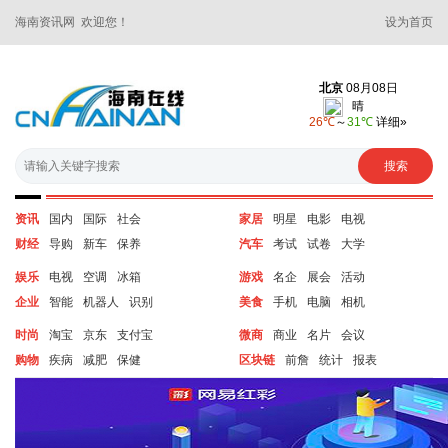
海南资讯网 欢迎您！
设为首页
资讯
国内
国际
社会
家居
明星
电影
电视
财经
导购
新车
保养
汽车
考试
试卷
大学
娱乐
电视
空调
冰箱
游戏
名企
展会
活动
企业
智能
机器人
识别
美食
手机
电脑
相机
时尚
淘宝
京东
支付宝
微商
商业
名片
会议
购物
疾病
减肥
保健
区块链
前詹
统计
报表