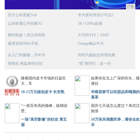
广告
官方公布黑鲨3\u0
专为派对而设计可达2
山东联通公开招募5G
3K+120Hz超感
顺利凯旋！武汉协和医
大写的YES！AMD
最便宜的90Hz手机
Orange确认中兴
从入门到旗舰，开年升
邦邦汽服副总经理化晓
智能化 精益条码识别
“疫”路同行，这一封
随着国内皮卡市场的日益壮
如果你在北上广深的街头，随
大，车
便拉
10-13万元级别皮卡 长安凯
华南首家可以吃甜品和喝酒的
喜茶
“一座百米高的孤峰，陡峭岩
国庆七天该怎么度过？来武汉
壁。
旅游
一场“高空影像”的狂欢 第五
10万张东湖惠民券，请你去欢
届
乐