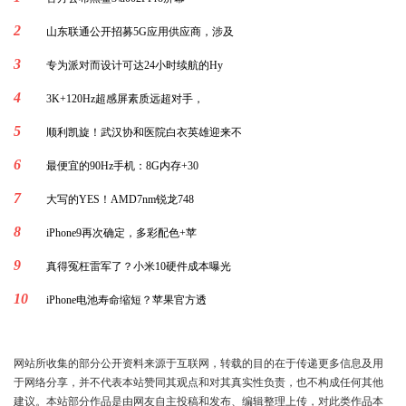
2
山东联通公开招募5G应用供应商，涉及
3
专为派对而设计可达24小时续航的Hy
4
3K+120Hz超感屏素质远超对手，
5
顺利凯旋！武汉协和医院白衣英雄迎来不
6
最便宜的90Hz手机：8G内存+30
7
大写的YES！AMD7nm锐龙748
8
iPhone9再次确定，多彩配色+苹
9
真得冤枉雷军了？小米10硬件成本曝光
10
iPhone电池寿命缩短？苹果官方透
网站所收集的部分公开资料来源于互联网，转载的目的在于传递更多信息及用
于网络分享，并不代表本站赞同其观点和对其真实性负责，也不构成任何其他
建议。本站部分作品是由网友自主投稿和发布、编辑整理上传，对此类作品本