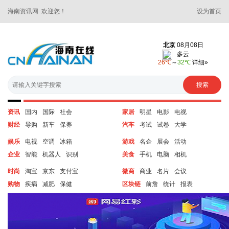
海南资讯网 欢迎您！
设为首页
资讯
国内
国际
社会
家居
明星
电影
电视
财经
导购
新车
保养
汽车
考试
试卷
大学
娱乐
电视
空调
冰箱
游戏
名企
展会
活动
企业
智能
机器人
识别
美食
手机
电脑
相机
时尚
淘宝
京东
支付宝
微商
商业
名片
会议
购物
疾病
减肥
保健
区块链
前詹
统计
报表