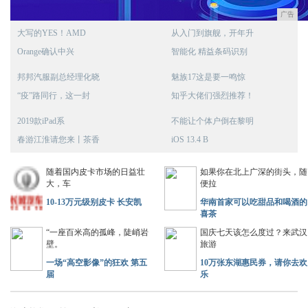
广告
大写的YES！AMD
从入门到旗舰，开年升
Orange确认中兴
智能化 精益条码识别
邦邦汽服副总经理化晓
魅族17这是要一鸣惊
“疫”路同行，这一封
知乎大佬们强烈推荐！
2019款iPad系
不能让个体户倒在黎明
春游江淮请您来丨茶香
iOS 13.4 B
随着国内皮卡市场的日益壮
如果你在北上广深的街头，随
大，车
便拉
10-13万元级别皮卡 长安凯
华南首家可以吃甜品和喝酒的
喜茶
“一座百米高的孤峰，陡峭岩
国庆七天该怎么度过？来武汉
壁。
旅游
一场“高空影像”的狂欢 第五
10万张东湖惠民券，请你去欢
届
乐