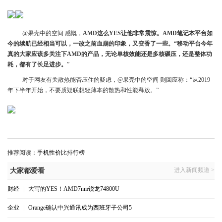
@果壳中的空间 感慨，
AMD这么YES让他非常震惊。AMD笔记本平台如
今的续航已经相当可以，一改之前血崩的印象，又变香了一些。“移动平台今年
真的大家应该多关注下AMD的产品，无论单核效能还是多核碾压，还是整体功
耗，都有了长足进步。
”
对于网友有关散热能否压住的疑虑，@果壳中的空间 则回应称：“从2019
年下半年开始，不要质疑联想轻薄本的散热和性能释放。”
推荐阅读：
手机性价比排行榜
进入新闻频道 >
大家都爱看
财经
|
大写的YES！AMD7nm锐龙74800U
企业
|
Orange确认中兴通讯成为西班牙子公司5