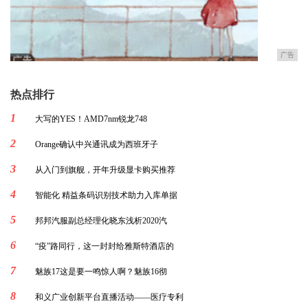
广告
热点排行
1
大写的YES！AMD7nm锐龙748
2
Orange确认中兴通讯成为西班牙子
3
从入门到旗舰，开年升级显卡购买推荐
4
智能化 精益条码识别技术助力入库单据
5
邦邦汽服副总经理化晓东浅析2020汽
6
“疫”路同行，这一封封给雅斯特酒店的
7
魅族17这是要一鸣惊人啊？魅族16彻
8
和义广业创新平台直播活动——医疗专利