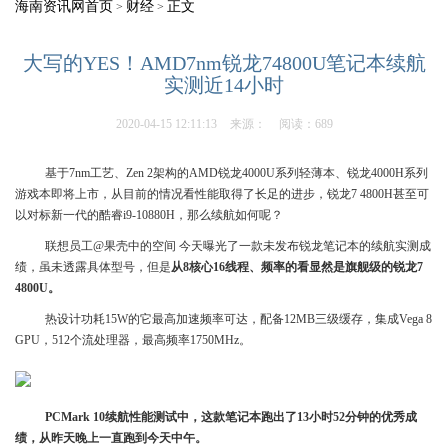
海南资讯网首页
财经
正文
>
>
大写的YES！AMD7nm锐龙74800U笔记本续航
实测近14小时
2020-04-15 12:11:13
来源：
阅读：689
基于7nm工艺、Zen 2架构的AMD锐龙4000U系列轻薄本、锐龙4000H系列
游戏本即将上市，从目前的情况看性能取得了长足的进步，锐龙7 4800H甚至可
以对标新一代的酷睿i9-10880H，那么续航如何呢？
联想员工@果壳中的空间 今天曝光了一款未发布锐龙笔记本的续航实测成
绩，虽未透露具体型号，但是
从8核心16线程、频率的看显然是旗舰级的锐龙7
4800U。
热设计功耗15W的它最高加速频率可达，配备12MB三级缓存，集成Vega 8
GPU，512个流处理器，最高频率1750MHz。
PCMark 10续航性能测试中，这款笔记本跑出了13小时52分钟的优秀成
绩，从昨天晚上一直跑到今天中午。