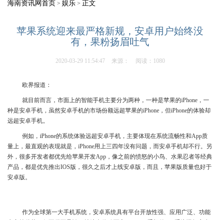
海南资讯网首页
娱乐
正文
>
>
苹果系统迎来最严格新规，安卓用户始终没
有，果粉扬眉吐气
2020-03-29 11:54:47
来源：
阅读：1080
欧界报道：
就目前而言，市面上的智能手机主要分为两种，一种是苹果的iPhone，一
种是安卓手机，虽然安卓手机的市场份额远超苹果的iPhone，但iPhone的体验却
远超安卓手机。
例如，iPhone的系统体验远超安卓手机，主要体现在系统流畅性和App质
量上，最直观的表现就是，iPhone用上三四年没有问题，而安卓手机却不行。另
外，很多开发者都优先给苹果开发App，像之前的愤怒的小鸟、水果忍者等经典
产品，都是优先推出IOS版，很久之后才上线安卓版，而且，苹果版质量也好于
安卓版。
​作为全球第一大手机系统，安卓系统具有平台开放性强、应用广泛、功能