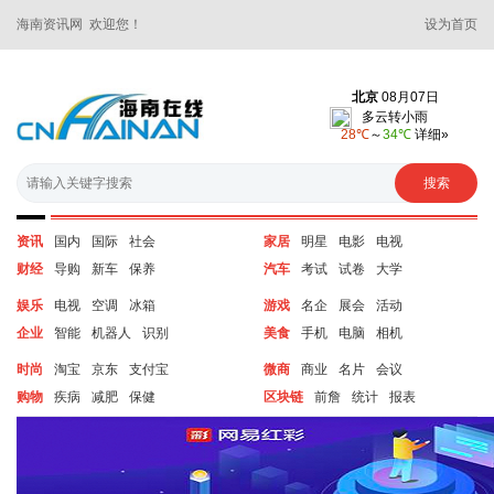
海南资讯网 欢迎您！
设为首页
资讯
国内
国际
社会
家居
明星
电影
电视
财经
导购
新车
保养
汽车
考试
试卷
大学
娱乐
电视
空调
冰箱
游戏
名企
展会
活动
企业
智能
机器人
识别
美食
手机
电脑
相机
时尚
淘宝
京东
支付宝
微商
商业
名片
会议
购物
疾病
减肥
保健
区块链
前詹
统计
报表