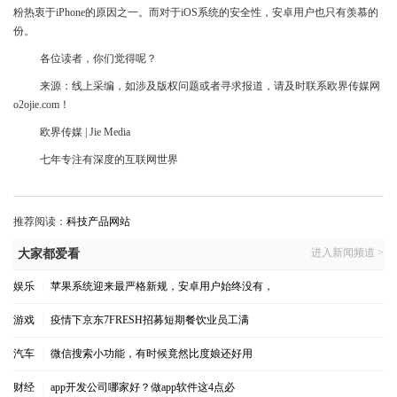
粉热衷于iPhone的原因之一。而对于iOS系统的安全性，安卓用户也只有羡慕的
份。
各位读者，你们觉得呢？
来源：线上采编，如涉及版权问题或者寻求报道，请及时联系欧界传媒网
o2ojie.com！
欧界传媒 | Jie Media
七年专注有深度的互联网世界
推荐阅读：
科技产品网站
进入新闻频道 >
大家都爱看
娱乐
|
苹果系统迎来最严格新规，安卓用户始终没有，
游戏
|
疫情下京东7FRESH招募短期餐饮业员工满
汽车
|
微信搜索小功能，有时候竟然比度娘还好用
财经
|
app开发公司哪家好？做app软件这4点必