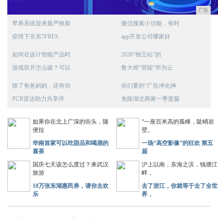
广告
苹果系统迎来最严格新
微信搜索小功能，有时
疫情下京东7FRES
app开发公司哪家好
如何在设计智能产品时
2020“独立站”的
游戏双开怎么破？可以
鲁大师“登陆”华为云
除了爸爸妈妈，还有你
你们要的“广告净化神
PCR雷达助力共享停
免除湖北商家一季度服
如果你在北上广深的街头，随
“一座百米高的孤峰，陡峭岩
便拉
壁。
华南首家可以吃甜品和喝酒的
一场“高空影像”的狂欢 第五
喜茶
届
国庆七天该怎么度过？来武汉
沪上以南，东海之滨，钱塘江
旅游
畔，
10万张东湖惠民券，请你去欢
去了浙江，你就等于去了全世
乐
界，