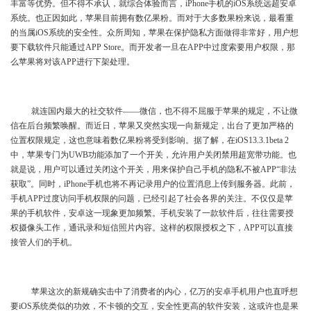
丰富等优势。但不得不承认，就综合体验而言，iPhone手机的iOS系统远超安卓
系统。也正因如此，苹果目前拥有数亿果粉。而对于大多数果粉来说，最看重
的当属iOS系统的安全性。众所周知，苹果在保护隐私方面做得非常好，用户想
要下载软件只能通过APP Store。而开发者一旦在APP中过度索要用户权限，那
么苹果将对该APP进行下架处理。
​就连国内最大的社交软件——微信，也不得不屈服于苹果的规定，不让微
信在后台频繁唤醒。而近日，苹果又突然实现一向新规定，出台了更加严格的
位置权限规定，这也意味着数亿果粉将受到影响。据了解，在iOS13.3.1beta 2
中，苹果专门为UWB功能添加了一个开关，允许用户关闭禁用超宽带功能。也
就是说，用户可以通过关闭这个开关，用来保护自己手机的隐私不被APP“非法
获取”。同时，iPhone手机也将不再记录用户的位置消息上传到服务器。此前，
手机APP过度访问手机权限的问题，已经引起了社会各界的关注。不仅仅是苹
果的手机软件，安卓这一现象更加频繁。手机安装了一款软件后，往往需要授
权摄像头工作，通讯录和短信照片内容。这样的权限授权之下，APP可以直接
接管人们的手机。
​苹果这次的新规确实击中了消费者的内心，亿万的安卓手机用户也直呼想
要iOS系统类似的功效，不卡顿的交互，安全性更高的软件安装，这或许也是果