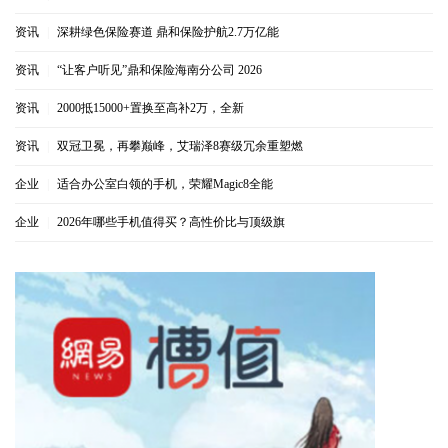
资讯
|
深耕绿色保险赛道 鼎和保险护航2.7万亿能
资讯
|
“让客户听见”鼎和保险海南分公司 2026
资讯
|
2000抵15000+置换至高补2万，全新
资讯
|
双冠卫冕，再攀巅峰，艾瑞泽8赛级冗余重塑燃
企业
|
适合办公室白领的手机，荣耀Magic8全能
企业
|
2026年哪些手机值得买？高性价比与顶级旗