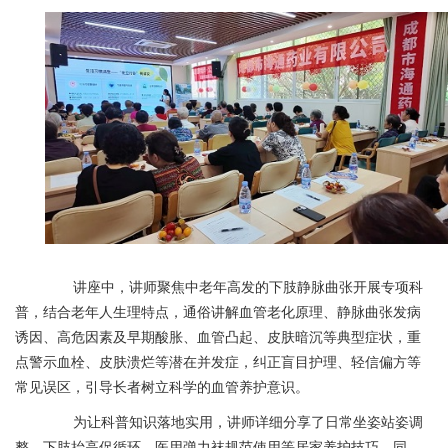
讲座中，讲师聚焦中老年高发的下肢静脉曲张开展专项科
普，结合老年人生理特点，通俗讲解血管老化原理、静脉曲张发病
诱因、高危因素及早期酸胀、血管凸起、皮肤暗沉等典型症状，重
点警示血栓、皮肤溃烂等潜在并发症，纠正盲目护理、轻信偏方等
常见误区，引导长者树立科学的血管养护意识。
为让科普知识落地实用，讲师详细分享了日常坐姿站姿调
整、下肢抬高促循环、医用弹力袜规范使用等居家养护技巧。同