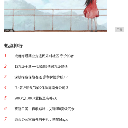
广告
热点排行
1
成都海通药业走进民乐村社区 守护长者
2
15万级全新一代瑞虎9携30万级舒适
3
深耕绿色保险赛道 鼎和保险护航2.7
4
“让客户听见”鼎和保险海南分公司 2
5
2000抵15000+置换至高补2万
6
双冠卫冕，再攀巅峰，艾瑞泽8赛级冗余
7
适合办公室白领的手机，荣耀Magic