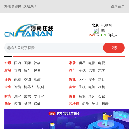
海南资讯网 欢迎您！
设为首页
资讯
国内
国际
社会
家居
明星
电影
电视
财经
导购
新车
保养
汽车
考试
试卷
大学
娱乐
电视
空调
冰箱
游戏
名企
展会
活动
企业
智能
机器人
识别
美食
手机
电脑
相机
时尚
淘宝
京东
支付宝
微商
商业
名片
会议
购物
疾病
减肥
保健
区块链
前詹
统计
报表