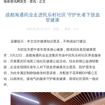
海南资讯网首页
资讯
正文
>
>
成都海通药业走进民乐村社区 守护长者下肢血
管健康
2026-06-05 18:10:25
来源：
阅读：1252
温馨提示：本文仅作健康知识普及，不构成诊疗建议
为切实关爱中老年群体身心健康，精准回应基层健康需
求，5月22日，成都海通药业走进重庆市渝中区民乐村社区养老服务
站，开展重庆区域第三场社区健康公益活动。结合前期公益调研数
据，企业发现辖区老年人对下肢血管健康关注度高、防护需求迫
切，为此专属定制静脉曲张科普讲座，并配套干花草帽DIY暖心互
动，以精准化、接地气的服务守护银发健康，获得社区居民一致好
评。