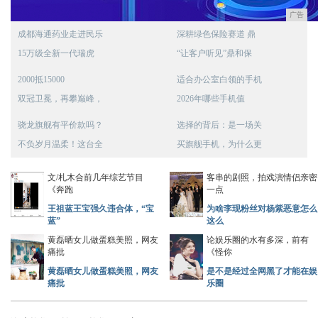
广告
成都海通药业走进民乐
深耕绿色保险赛道 鼎
15万级全新一代瑞虎
“让客户听见”鼎和保
2000抵15000
适合办公室白领的手机
双冠卫冕，再攀巅峰，
2026年哪些手机值
骁龙旗舰有平价款吗？
选择的背后：是一场关
不负岁月温柔！这台全
买旗舰手机，为什么更
文/札木合前几年综艺节目
客串的剧照，拍戏演情侣亲密
《奔跑
一点
王祖蓝王宝强久违合体，“宝
为啥李现粉丝对杨紫恶意怎么
蓝”
这么
黄磊晒女儿做蛋糕美照，网友
论娱乐圈的水有多深，前有
痛批
《怪你
黄磊晒女儿做蛋糕美照，网友
是不是经过全网黑了才能在娱
痛批
乐圈