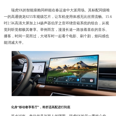
瑞虎9X的智能座舱同样能在春运途中大派用场。其标配同级唯
一的高通骁龙8255车规级芯片，让车机使用体感无比丝滑流畅。15.6
吋2.5K高清大屏加上14扬声器伯牙之音环绕音箱系统的组合，从视
觉到听觉都极其奢享。举例而言，漫漫长途一路放着喜欢的音乐、
播客，时间一晃而过，大堵车时一起看个电影、刷个剧，烦闷感也
能消减大半。
化身“移动奢享客厅”，将舒适高配进行到底