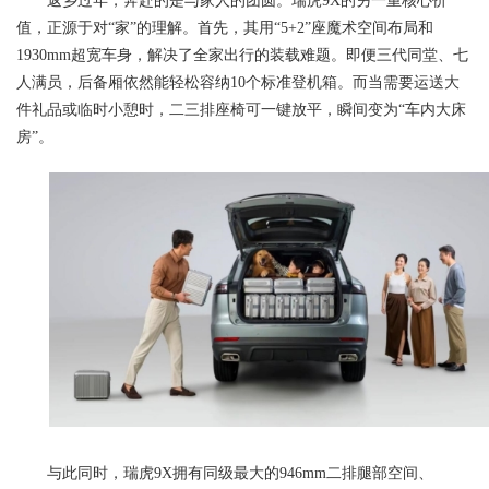
返乡过年，奔赴的是与家人的团圆。瑞虎9X的另一重核心价
值，正源于对“家”的理解。首先，其用“5+2”座魔术空间布局和
1930mm超宽车身，解决了全家出行的装载难题。即便三代同堂、七
人满员，后备厢依然能轻松容纳10个标准登机箱。而当需要运送大
件礼品或临时小憩时，二三排座椅可一键放平，瞬间变为“车内大床
房”。
与此同时，瑞虎9X拥有同级最大的946mm二排腿部空间、