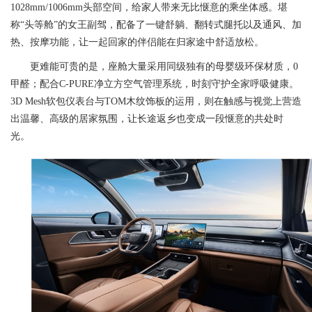
1028mm/1006mm头部空间，给家人带来无比惬意的乘坐体感。堪
称“头等舱”的女王副驾，配备了一键舒躺、翻转式腿托以及通风、加
热、按摩功能，让一起回家的伴侣能在归家途中舒适放松。
更难能可贵的是，座舱大量采用同级独有的母婴级环保材质，0
甲醛；配合C-PURE净立方空气管理系统，时刻守护全家呼吸健康。
3D Mesh软包仪表台与TOM木纹饰板的运用，则在触感与视觉上营造
出温馨、高级的居家氛围，让长途返乡也变成一段惬意的共处时
光。