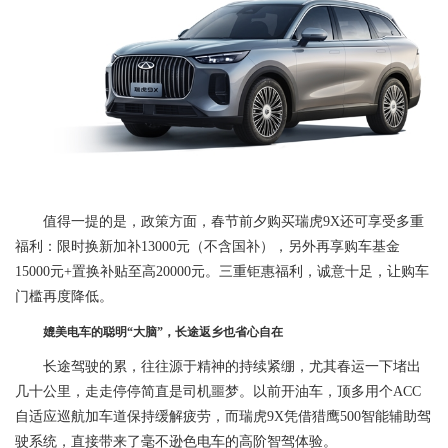
值得一提的是，政策方面，春节前夕购买瑞虎9X还可享受多重
福利：限时换新加补13000元（不含国补），另外再享购车基金
15000元+置换补贴至高20000元。三重钜惠福利，诚意十足，让购车
门槛再度降低。
媲美电车的聪明“大脑”，长途返乡也省心自在
长途驾驶的累，往往源于精神的持续紧绷，尤其春运一下堵出
几十公里，走走停停简直是司机噩梦。以前开油车，顶多用个ACC
自适应巡航加车道保持缓解疲劳，而瑞虎9X凭借猎鹰500智能辅助驾
驶系统，直接带来了毫不逊色电车的高阶智驾体验。