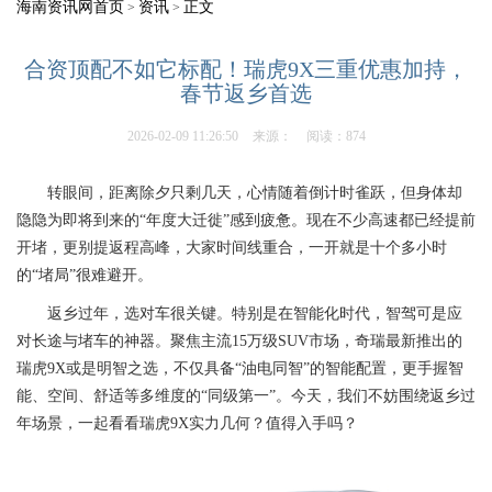
海南资讯网首页
资讯
正文
>
>
合资顶配不如它标配！瑞虎9X三重优惠加持，
春节返乡首选
2026-02-09 11:26:50
来源：
阅读：874
转眼间，距离除夕只剩几天，心情随着倒计时雀跃，但身体却
隐隐为即将到来的“年度大迁徙”感到疲惫。现在不少高速都已经提前
开堵，更别提返程高峰，大家时间线重合，一开就是十个多小时
的“堵局”很难避开。
返乡过年，选对车很关键。特别是在智能化时代，智驾可是应
对长途与堵车的神器。聚焦主流15万级SUV市场，奇瑞最新推出的
瑞虎9X或是明智之选，不仅具备“油电同智”的智能配置，更手握智
能、空间、舒适等多维度的“同级第一”。今天，我们不妨围绕返乡过
年场景，一起看看瑞虎9X实力几何？值得入手吗？