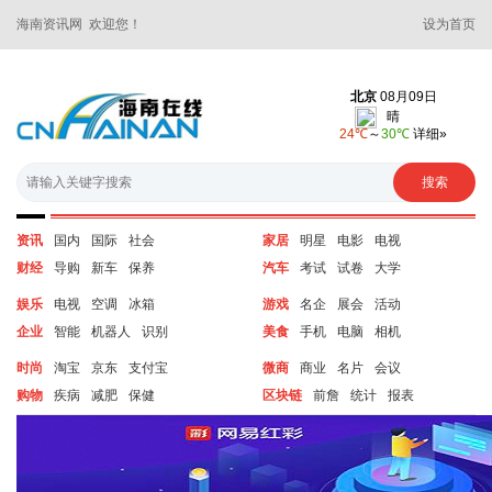
海南资讯网 欢迎您！
设为首页
资讯
国内
国际
社会
家居
明星
电影
电视
财经
导购
新车
保养
汽车
考试
试卷
大学
娱乐
电视
空调
冰箱
游戏
名企
展会
活动
企业
智能
机器人
识别
美食
手机
电脑
相机
时尚
淘宝
京东
支付宝
微商
商业
名片
会议
购物
疾病
减肥
保健
区块链
前詹
统计
报表