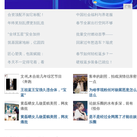
广告
合资顶配不如它标配！
中国社会福利与养老服
年终奖别乱攒更别乱造
春节全家出行空间不够
“全球五星”安全加持
批量交付燃动首季——
筑基国家地标，亿固四
回家过年愁选车？瑞虎
匠心塑美，包装赋能：
春节如何轻松返乡？一
冬天不一定得宅着，看
硬核返乡装备已就位！
文/札木合前几年综艺节目
客串的剧照，拍戏演情侣亲密
《奔跑
一点
王祖蓝王宝强久违合体，“宝
为啥李现粉丝对杨紫恶意怎么
蓝”
这么
黄磊晒女儿做蛋糕美照，网友
论娱乐圈的水有多深，前有
痛批
《怪你
黄磊晒女儿做蛋糕美照，网友
是不是经过全网黑了才能在娱
痛批
乐圈