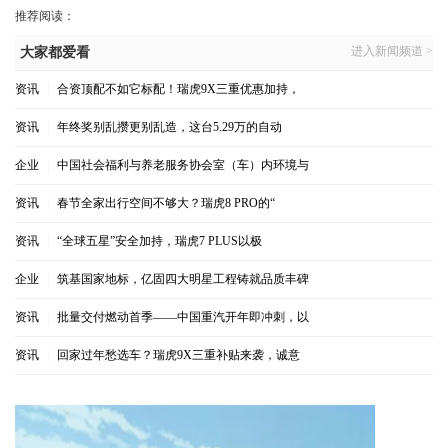
推荐阅读：
进入新闻频道 >
大家都爱看
资讯
|
合资顶配不如它标配！瑞虎9X三重优惠加持，
资讯
|
年终奖别乱攒更别乱造，这台5.29万的自动
企业
|
中国社会福利与养老服务协会室（车）内环境与
资讯
|
春节全家出行空间不够大？瑞虎8 PRO的“
资讯
|
“全球五星”安全加持，瑞虎7 PLUS以极
企业
|
筑基国家地标，亿固四大明星工程铸就品质丰碑
资讯
|
批量交付燃动首季——中国重汽开年即冲刺，以
资讯
|
回家过年愁选车？瑞虎9X三重补贴来袭，诚意