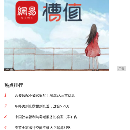
广告
热点排行
1
合资顶配不如它标配！瑞虎9X三重优惠
2
年终奖别乱攒更别乱造，这台5.29万
3
中国社会福利与养老服务协会室（车）内
4
春节全家出行空间不够大？瑞虎8 PR