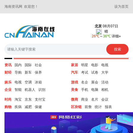
海南资讯网 欢迎您！
设为首页
资讯
国内
国际
社会
家居
明星
电影
电视
财经
导购
新车
保养
汽车
考试
试卷
大学
娱乐
电视
空调
冰箱
游戏
名企
展会
活动
企业
智能
机器人
识别
美食
手机
电脑
相机
时尚
淘宝
京东
支付宝
微商
商业
名片
会议
购物
疾病
减肥
保健
区块链
前詹
统计
报表