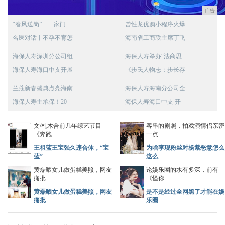
广告
“春风送岗”——家门
曾性龙优购小程序火爆
名医对话丨不孕不育怎
海南省工商联主席丁飞
海保人寿深圳分公司组
海保人寿举办“法商思
海保人寿海口中支开展
《步氏人物志：步长存
兰蔻新春盛典点亮海南
海保人寿海南分公司全
海保人寿主承保！20
海保人寿海口中支 开
文/札木合前几年综艺节目
客串的剧照，拍戏演情侣亲密
《奔跑
一点
王祖蓝王宝强久违合体，“宝
为啥李现粉丝对杨紫恶意怎么
蓝”
这么
黄磊晒女儿做蛋糕美照，网友
论娱乐圈的水有多深，前有
痛批
《怪你
黄磊晒女儿做蛋糕美照，网友
是不是经过全网黑了才能在娱
痛批
乐圈