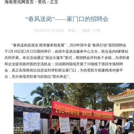
海南资讯网首页
资讯
正文
>
>
“春风送岗”——家门口的招聘会
2024-03-01 10:28:09
来源：
阅读：1792
“春风送岗促就业 精准服务助发展”，2024年琼中县“春风行动”巡回招聘会
于2月18日至2月22日期间举行，由琼中县就业服务中心主办，联合县内8家驿站
共同开展。本次活动通过“就业大篷车”形式，将招聘会开到各个乡镇，为求职者
和企业提供面对面的交流机会；活动期间陆续开展了10场线下巡回专场招聘
会，真正实现将岗位信息送到求职群众家门口，为供需双方搭建精准对接平
台，充分体现求职者与好岗位“双向奔赴”。