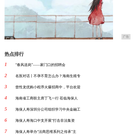
广告
热点排行
1
“春风送岗”——家门口的招聘会
2
名医对话丨不孕不育怎么办？海南生殖专
3
曾性龙优购小程序火爆招商中，平台欢迎
4
海南省工商联主席丁飞一行 莅临海保人
5
海保人寿深圳分公司组织学习中央金融工
6
海保人寿海口中支开展“打击非法集资
7
海保人寿举办“法商思维系列之传承”主