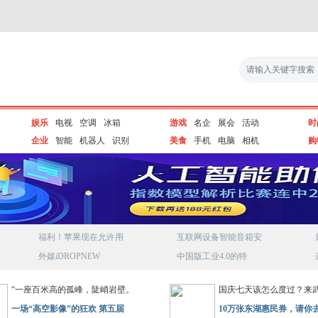
娱乐
电视
空调
冰箱
游戏
名企
展会
活动
时
企业
智能
机器人
识别
美食
手机
电脑
相机
购
福利！苹果现在允许用
互联网设备智能音箱安
外媒iDROPNEW
中国版工业4.0的特
“一座百米高的孤峰，陡峭岩壁。
国庆七天该怎么度过？来
一场“高空影像”的狂欢 第五届
10万张东湖惠民券，请你