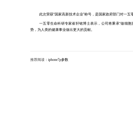
此次荣获“国家高新技术企业”称号，是国家政府部门对一五
一五零生命科研专家崔轩铭博士表示，公司将秉承“做细胞
势，为人类的健康事业做出更大的贡献。
推荐阅读：
iphone7p参数