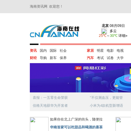
海南资讯网 欢迎您！
资讯
国内
国际
社会
家居
明星
电影
电视
财经
导购
新车
保养
汽车
考试
试卷
大学
喜报：一五零生命荣获
“不仅测血压，更能管
佳格天地获华为开发者
小米为4款机型新增语
如果你在北上广深的街头，随便拉
华南首家可以吃甜品和喝酒的喜茶