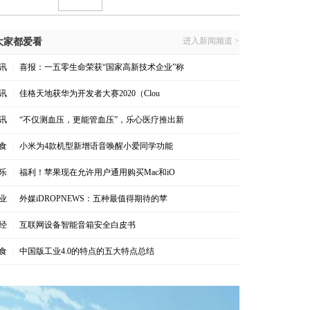
进入新闻频道 >
大家都爱看
讯
|
喜报：一五零生命荣获“国家高新技术企业”称
讯
|
佳格天地获华为开发者大赛2020（Clou
讯
|
“不仅测血压，更能管血压”，乐心医疗推出新
食
|
小米为4款机型新增语音唤醒小爱同学功能
乐
|
福利！苹果现在允许用户通用购买Mac和iO
业
|
外媒iDROPNEWS：五种最值得期待的苹
经
|
互联网设备智能音箱安全白皮书
食
|
中国版工业4.0的特点的五大特点总结