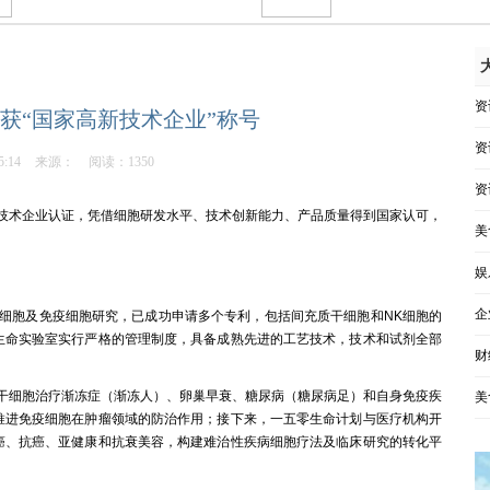
资
获“国家高新技术企业”称号
资
5:14
来源：
阅读：1350
资
技术企业认证，凭借细胞研发水平、技术创新能力、产品质量得到国家认可，
美
娱
企
细胞及免疫细胞研究，已成功申请多个专利，包括间充质干细胞和NK细胞的
生命实验室实行严格的管理制度，具备成熟先进的工艺技术，技术和试剂全部
财
干细胞治疗渐冻症（渐冻人）、卵巢早衰、糖尿病（糖尿病足）和自身免疫疾
美
推进免疫细胞在肿瘤领域的防治作用；接下来，一五零生命计划与医疗机构开
癌、抗癌、亚健康和抗衰美容，构建难治性疾病细胞疗法及临床研究的转化平