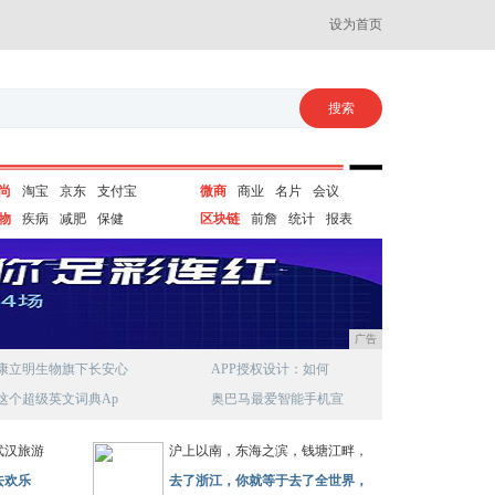
设为首页
尚
淘宝
京东
支付宝
微商
商业
名片
会议
物
疾病
减肥
保健
区块链
前詹
统计
报表
广告
康立明生物旗下长安心
APP授权设计：如何
这个超级英文词典Ap
奥巴马最爱智能手机宣
武汉旅游
沪上以南，东海之滨，钱塘江畔，
去欢乐
去了浙江，你就等于去了全世界，