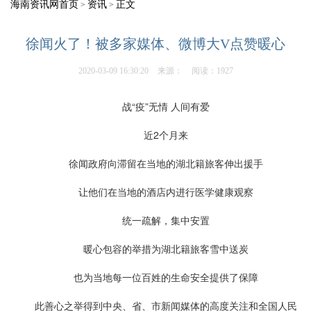
海南资讯网首页
资讯
正文
>
>
徐闻火了！被多家媒体、微博大V点赞暖心
2020-03-09 16:30:20
来源：
阅读：1927
战“疫”无情 人间有爱
近2个月来
徐闻政府向滞留在当地的湖北籍旅客伸出援手
让他们在当地的酒店内进行医学健康观察
统一疏解，集中安置
暖心包容的举措为湖北籍旅客雪中送炭
也为当地每一位百姓的生命安全提供了保障
此善心之举得到中央、省、市新闻媒体的高度关注和全国人民