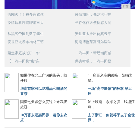
广告
徐闻火了！被多家媒体
疫情期间，鼎龙湾守护
疫情后看呷哺呷哺三大
当你化作天使抚慰人间
从黑客帝国到数字孪生
安世亚太推出仿真云平
安世亚太发布增材工艺
海南博鳌莱富凯尔医学
聚焦家庭战“疫”，华
一汽丰田：帮经销商减
【一汽丰田抗“疫”实
共克时艰，一汽丰田提
如果你在北上广深的街头，随
“一座百米高的孤峰，陡峭岩
便拉
壁。
华南首家可以吃甜品和喝酒的
一场“高空影像”的狂欢 第五
喜茶
届
国庆七天该怎么度过？来武汉
沪上以南，东海之滨，钱塘江
旅游
畔，
10万张东湖惠民券，请你去欢
去了浙江，你就等于去了全世
乐
界，