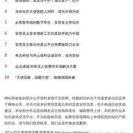
3
疫情期间，鼎龙湾守护了湖北客户，也守
4
当你化作天使抚慰人间时，请允许我为你
5
从黑客帝国到数字孪生，安世亚太带你历
6
安世亚太发布增材工艺仿真软件助力中国
7
安世亚太推出仿真云平台免费版助力企业
8
奇志科技与舟山保利达成合作，业内首创
9
众志成城 科拓无人收费停车场解决方案
10
“天使回家，温暖疗愈”，御湘湖国际健
网站所收集的部分公开资料来源于互联网，转载的目的在于传递更多信息及用
于网络分享，并不代表本站赞同其观点和对其真实性负责，也不构成任何其他
建议。本站部分作品是由网友自主投稿和发布、编辑整理上传，对此类作品本
站仅提供交流平台，不为其版权负责。如果您发现网站上有侵犯您的知识产权
的作品，请与我们取得联系，我们会及时修改或删除。
2015-2019 海南资讯网 版权所有 http://www.cnhainan.net
联系我们
老版地图
网站