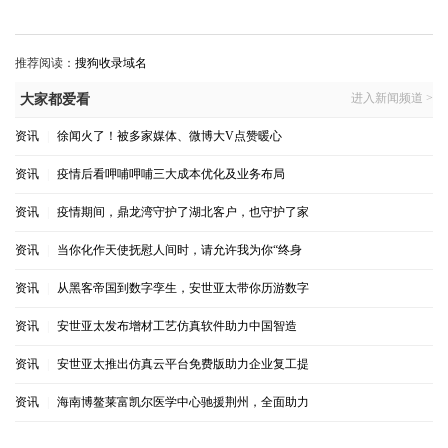
推荐阅读：
搜狗收录域名
进入新闻频道 >
大家都爱看
资讯
|
徐闻火了！被多家媒体、微博大V点赞暖心
资讯
|
疫情后看呷哺呷哺三大成本优化及业务布局
资讯
|
疫情期间，鼎龙湾守护了湖北客户，也守护了家
资讯
|
当你化作天使抚慰人间时，请允许我为你“终身
资讯
|
从黑客帝国到数字孪生，安世亚太带你历游数字
资讯
|
安世亚太发布增材工艺仿真软件助力中国智造
资讯
|
安世亚太推出仿真云平台免费版助力企业复工提
资讯
|
海南博鳌莱富凯尔医学中心驰援荆州，全面助力