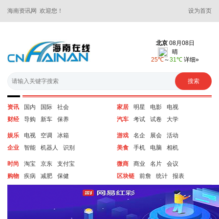
海南资讯网 欢迎您！
设为首页
资讯
国内
国际
社会
家居
明星
电影
电视
财经
导购
新车
保养
汽车
考试
试卷
大学
娱乐
电视
空调
冰箱
游戏
名企
展会
活动
企业
智能
机器人
识别
美食
手机
电脑
相机
时尚
淘宝
京东
支付宝
微商
商业
名片
会议
购物
疾病
减肥
保健
区块链
前詹
统计
报表