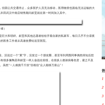
，但因公共交通停止，众多医护人员无法移动，医用物资也面临无法运输的大
汽丰田武汉中南店销售顾问郝旻就在第一时间加入其中。
作者）
都是巨大和琐碎。郝旻和其他志愿者纷纷开着自家的私家车，每日几乎不分昼夜
来的医务工作者从高速收费站送至医院。
着。没说过一个“累”字，没发过一个朋友圈，甚至等到周围同事偶然得知后想
还有很多像陶圣和郝旻一样人奋战在前线，在很多人都谈病毒色变，避之不及
。虽然“一人难挑千斤担“但相信“众人能移万座山”！
1
2
3
4