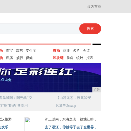
设为首页
尚
淘宝
京东
支付宝
微商
商业
名片
会议
物
疾病
减肥
保健
区块链
前詹
统计
报表
广告
青岛城阳：阳光战“疫
【山河无恙，彼此皆安
战“疫”期的“共享用
JCB与Oceanp
武汉旅游
沪上以南，东海之滨，钱塘江畔，
去欢乐
去了浙江，你就等于去了全世界，