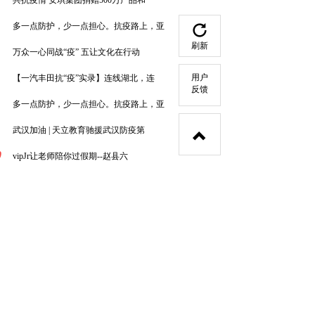
共抗疫情 安琪集团捐赠500万产品和
多一点防护，少一点担心。抗疫路上，亚
刷新
万众一心同战“疫” 五让文化在行动
用户
【一汽丰田抗“疫”实录】连线湖北，连
反馈
多一点防护，少一点担心。抗疫路上，亚
武汉加油 | 天立教育驰援武汉防疫第
0
vipJr让老师陪你过假期--赵县六