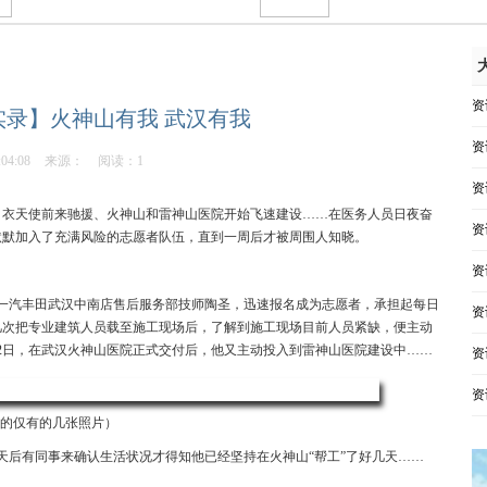
资
实录】火神山有我 武汉有我
资
:04:08
来源：
阅读：1
资
地白衣天使前来驰援、火神山和雷神山医院开始飞速建设……在医务人员日夜奋
资
默默加入了充满风险的志愿者队伍，直到一周后才被周围人知晓。
资
一汽丰田武汉中南店售后服务部技师陶圣，迅速报名成为志愿者，承担起每日
资
几次把专业建筑人员载至施工现场后，了解到施工现场目前人员紧缺，便主动
2日，在武汉火神山医院正式交付后，他又主动投入到雷神山医院建设中……
资
资
来的仅有的几张照片）
天后有同事来确认生活状况才得知他已经坚持在火神山“帮工”了好几天……