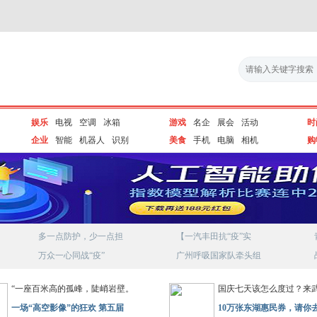
娱乐
电视
空调
冰箱
游戏
名企
展会
活动
时
企业
智能
机器人
识别
美食
手机
电脑
相机
购
多一点防护，少一点担
【一汽丰田抗“疫”实
万众一心同战“疫”
广州呼吸国家队牵头组
“一座百米高的孤峰，陡峭岩壁。
国庆七天该怎么度过？来
一场“高空影像”的狂欢 第五届
10万张东湖惠民券，请你