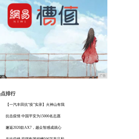
广告
热点排行
【一汽丰田抗“疫”实录】火神山有我
抗击疫情 中国平安为15000名志愿
邂逅2020款AX7，越众智感成就心