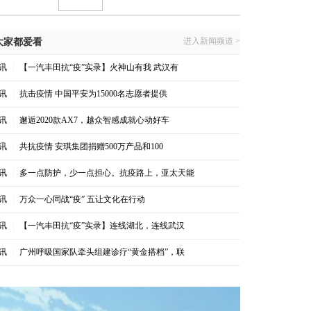
进入新闻频道 >
大家都爱看
讯
|
【一汽丰田抗“疫”实录】火神山有我 武汉有
讯
|
抗击疫情 中国平安为15000名志愿者提供
讯
|
邂逅2020款AX7，越众智感成就心动好车
讯
|
共抗疫情 安琪集团捐赠500万产品和100
讯
|
多一点防护，少一点担心。抗疫路上，亚太天能
讯
|
万众一心同战“疫” 五让文化在行动
讯
|
【一汽丰田抗“疫”实录】连线湖北，连线武汉
讯
|
广州呼吸国家队牵头组建诊疗“黄金搭档”，联