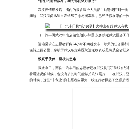
“你们去前线战斗，我为你们做好服务”
武汉疫情爆发后，省内的很多医护人员都主动请缨回到一线
问题。武汉民间迅速自发组织了志愿者车队，已经放假在家的一
（一汽丰田武汉中南店销售顾问-郝旻 义务接送武汉医务工
运输需求在志愿者群内24小时不间断发布，每天的任务量
辗转上百公里，穿梭于武汉各定点医院运送物资或是将从全省赶
致真予伙伴，至极共患难
截止今日，两位一汽丰田的志愿者还在武汉抗“疫”前线奋战
看看近况的时候，也没有多的时间能够拍几张照片……在武汉，
的时候，这些“非专业”的志愿者自愿为一线逆行者撑起了坚强后盾