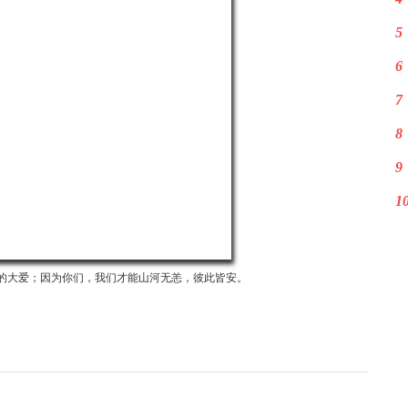
5
6
7
8
9
1
的大爱；因为你们，我们才能山河无恙，彼此皆安。