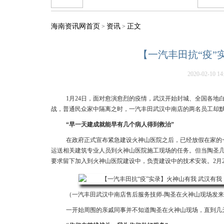
海南资讯网首页
资讯
正文
>
>
【一汽丰田抗“疫”
2020-02-10 14
1月24日，面对愈演愈烈的疫情，武汉开始封城、全国各
战，普通民众家中隔离之时，一汽丰田武汉中南店的两名员工却
“早一天建成就能早有几个病人得到救治”
在政府正式宣布紧急建设火神山医院之后，已经放假在家的
运送相关建筑专业人员到火神山医院施工现场的任务。但当陶圣
要求留下加入到火神山医院建设中，负责建设中的技术安装。2月
（一汽丰田武汉中南店售后服务技师-陶圣在火神山现场发
一开始周围的亲戚同事并不知道陶圣在火神山现场，直到几