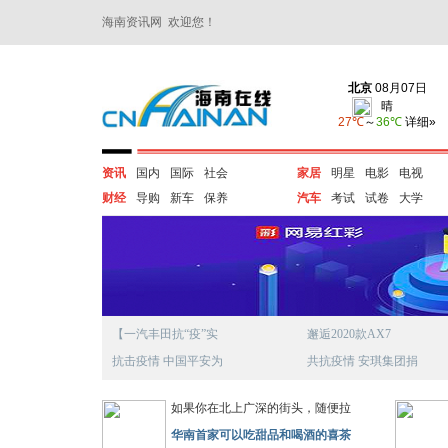
海南资讯网 欢迎您！
资讯
国内
国际
社会
家居
明星
电影
电视
财经
导购
新车
保养
汽车
考试
试卷
大学
【一汽丰田抗“疫”实
邂逅2020款AX7
抗击疫情 中国平安为
共抗疫情 安琪集团捐
如果你在北上广深的街头，随便拉
华南首家可以吃甜品和喝酒的喜茶