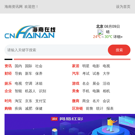
海南资讯网 欢迎您！
设为首页
资讯
国内
国际
社会
家居
明星
电影
电视
财经
导购
新车
保养
汽车
考试
试卷
大学
娱乐
电视
空调
冰箱
游戏
名企
展会
活动
企业
智能
机器人
识别
美食
手机
电脑
相机
时尚
淘宝
京东
支付宝
微商
商业
名片
会议
购物
疾病
减肥
保健
区块链
前詹
统计
报表