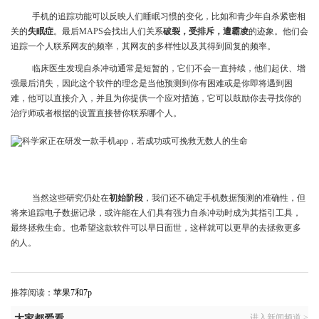
手机的追踪功能可以反映人们睡眠习惯的变化，比如和青少年自杀紧密相
关的
失眠症
。最后MAPS会找出人们关系
破裂，受排斥，遭霸凌
的迹象。他们会
追踪一个人联系网友的频率，其网友的多样性以及其得到回复的频率。
临床医生发现自杀冲动通常是短暂的，它们不会一直持续，他们起伏、增
强最后消失，因此这个软件的理念是当他预测到你有困难或是你即将遇到困
难，他可以直接介入，并且为你提供一个应对措施，它可以鼓励你去寻找你的
治疗师或者根据的设置直接替你联系哪个人。
当然这些研究仍处在
初始阶段
，我们还不确定手机数据预测的准确性，但
将来追踪电子数据记录，或许能在人们具有强力自杀冲动时成为其指引工具，
最终拯救生命。也希望这款软件可以早日面世，这样就可以更早的去拯救更多
的人。
推荐阅读：
苹果7和7p
进入新闻频道 >
大家都爱看