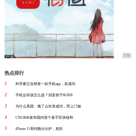
广告
热点排行
1
科学家正在研发一款手机app，若成功
2
手机运存该怎么选？别妥协于6GB/8
3
为什么美团、饿了么外卖成功，而上门做
4
CNGBdb发布国内首个基于区块链和
5
iPhone 11系列跑分出炉，差距