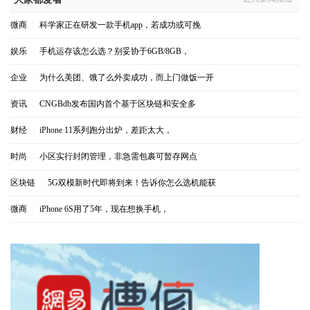
微商
|
科学家正在研发一款手机app，若成功或可挽
娱乐
|
手机运存该怎么选？别妥协于6GB/8GB，
企业
|
为什么美团、饿了么外卖成功，而上门做饭一开
资讯
|
CNGBdb发布国内首个基于区块链和安全多
财经
|
iPhone 11系列跑分出炉，差距太大，
时尚
|
小区实行封闭管理，非急需包裹可暂存网点
区块链
|
5G双模新时代即将到来！告诉你怎么选机能获
微商
|
iPhone 6S用了5年，现在想换手机，