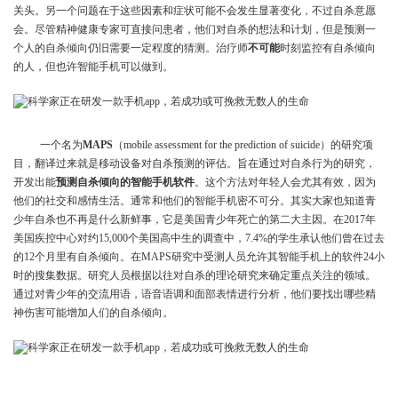
关头。另一个问题在于这些因素和症状可能不会发生显著变化，不过自杀意愿
会。尽管精神健康专家可直接问患者，他们对自杀的想法和计划，但是预测一
个人的自杀倾向仍旧需要一定程度的猜测。治疗师
不可能
时刻监控有自杀倾向
的人，但也许智能手机可以做到。
一个名为
MAPS
（mobile assessment for the prediction of suicide）的研究项
目，翻译过来就是移动设备对自杀预测的评估。旨在通过对自杀行为的研究，
开发出能
预测自杀倾向的智能手机软件
。这个方法对年轻人会尤其有效，因为
他们的社交和感情生活。通常和他们的智能手机密不可分。其实大家也知道青
少年自杀也不再是什么新鲜事，它是美国青少年死亡的第二大主因。在2017年
美国疾控中心对约15,000个美国高中生的调查中，7.4%的学生承认他们曾在过去
的12个月里有自杀倾向。在MAPS研究中受测人员允许其智能手机上的软件24小
时的搜集数据。研究人员根据以往对自杀的理论研究来确定重点关注的领域。
通过对青少年的交流用语，语音语调和面部表情进行分析，他们要找出哪些精
神伤害可能增加人们的自杀倾向。