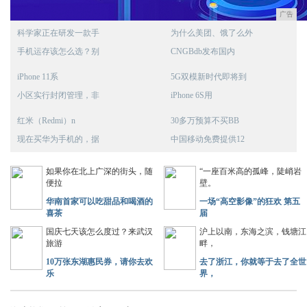
广告
科学家正在研发一款手
为什么美团、饿了么外
手机运存该怎么选？别
CNGBdb发布国内
iPhone 11系
5G双模新时代即将到
小区实行封闭管理，非
iPhone 6S用
红米（Redmi）n
30多万预算不买BB
现在买华为手机的，据
中国移动免费提供12
如果你在北上广深的街头，随
“一座百米高的孤峰，陡峭岩
便拉
壁。
华南首家可以吃甜品和喝酒的
一场“高空影像”的狂欢 第五
喜茶
届
国庆七天该怎么度过？来武汉
沪上以南，东海之滨，钱塘江
旅游
畔，
10万张东湖惠民券，请你去欢
去了浙江，你就等于去了全世
乐
界，