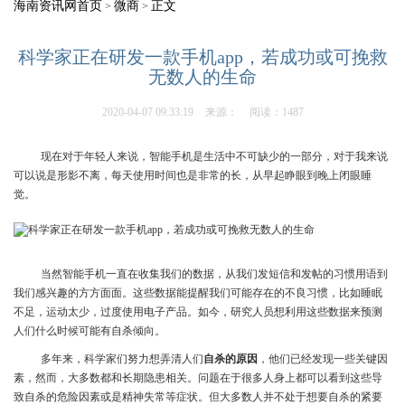
海南资讯网首页
微商
正文
>
>
科学家正在研发一款手机app，若成功或可挽救
无数人的生命
2020-04-07 09:33:19
来源：
阅读：1487
现在对于年轻人来说，智能手机是生活中不可缺少的一部分，对于我来说
可以说是形影不离，每天使用时间也是非常的长，从早起睁眼到晚上闭眼睡
觉。
当然智能手机一直在收集我们的数据，从我们发短信和发帖的习惯用语到
我们感兴趣的方方面面。这些数据能提醒我们可能存在的不良习惯，比如睡眠
不足，运动太少，过度使用电子产品。如今，研究人员想利用这些数据来预测
人们什么时候可能有自杀倾向。
多年来，科学家们努力想弄清人们
自杀的原因
，他们已经发现一些关键因
素，然而，大多数都和长期隐患相关。问题在于很多人身上都可以看到这些导
致自杀的危险因素或是精神失常等症状。但大多数人并不处于想要自杀的紧要