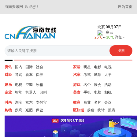
海南资讯网 欢迎您！
设为首页
资讯
国内
国际
社会
家居
明星
电影
电视
财经
导购
新车
保养
汽车
考试
试卷
大学
娱乐
电视
空调
冰箱
游戏
名企
展会
活动
企业
智能
机器人
识别
美食
手机
电脑
相机
时尚
淘宝
京东
支付宝
微商
商业
名片
会议
购物
疾病
减肥
保健
区块链
前詹
统计
报表