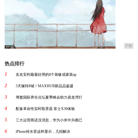
广告
热点排行
1
实名安利最最好用的8个装修或家装ap
2
5天辗转8城！MAXHUB新品品鉴盛
3
博鳌国际养生论坛夏季峰会助力鼎龙湾打
4
配备革命性实时取景器 富士X30体验
5
三大运营商还没消息，华为小米中兴都已
6
iPhone掉水里这样显示，几招解决