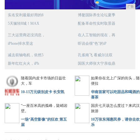
广告
实名安利最最好用的8
博鳌国际养生论坛夏季
5天辗转8城！MAX
配备革命性实时取景器
三大运营商还没消息，
在人工智能的现在，再
iPhone掉水里这
听说会很“色”的iP
减去前轴电机，依然5
孔雀南飞 看威尔法双
新年红红火火，iPh
国医大师张大宁亲临鼎
随着国内皮卡市场的日益壮
如果你在北上广深的街头，随
大，车
便拉
10-13万元级别皮卡 长安凯
华南首家可以吃甜品和喝酒的
喜茶
“一座百米高的孤峰，陡峭岩
国庆七天该怎么度过？来武汉
壁。
旅游
一场“高空影像”的狂欢 第五
10万张东湖惠民券，请你去欢
届
乐