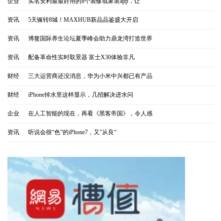
企业
|
实名安利最最好用的8个装修或家装app，让
资讯
|
5天辗转8城！MAXHUB新品品鉴盛大开启
资讯
|
博鳌国际养生论坛夏季峰会助力鼎龙湾打造世界
资讯
|
配备革命性实时取景器 富士X30体验非凡
财经
|
三大运营商还没消息，华为小米中兴都已有产品
财经
|
iPhone掉水里这样显示，几招解决进水问
企业
|
在人工智能的现在，再看《黑客帝国》，令人感
资讯
|
听说会很“色”的iPhone7，又”从良“