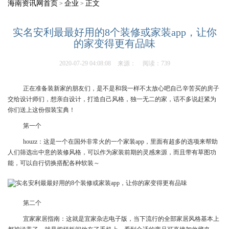
海南资讯网首页
企业
正文
>
>
实名安利最最好用的8个装修或家装app，让你
的家变得更有品味
2020-07-29 04:08:08
来源：
阅读：739
正在准备装新家的朋友们，是不是和我一样不太放心吧自己辛苦买的房子
交给设计师们，想亲自设计，打造自己风格，独一无二的家，话不多说赶紧为
你们送上这份假装宝典！
第一个
houzz：这是一个在国外非常火的一个家装app，里面有超多的选项来帮助
人们筛选出中意的装修风格，可以作为家装前期的灵感来源，而且带有草图功
能，可以自行切换搭配各种软装～
第二个️
宜家家居指南：这就是宜家杂志电子版，当下流行的全部家居风格基本上