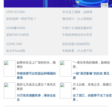
广告
OPPO K5与Re
华为员工感慨：品牌很
如何选择一部好手机？
微信设计：让人惊艳的
6分钟赚1000亿，
中国十大顶级富豪的学
原来EMUI10的语
中国使用移动支付非常
2020年,2000
如何花最少的钱买到i
如今iPhone8相
长期来看，什么资产的
如果你在北上广深的街头，随
“一座百米高的孤峰，陡峭岩
便拉
壁。
华南首家可以吃甜品和喝酒的
一场“高空影像”的狂欢 第五
喜茶
届
国庆七天该怎么度过？来武汉
沪上以南，东海之滨，钱塘江
旅游
畔，
10万张东湖惠民券，请你去欢
去了浙江，你就等于去了全世
乐
界，