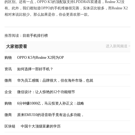
的区别。还有一点，OPPO K5的顶配版支持LPDDR4X双通道，Realme X2没
有。此外，我们都知道OPPO的手机维修很完善，实体店比较多，而Realme X2
相对来说比较少。那么如果是你，你会更喜欢那一款。
推荐阅读：
目前手机排行榜
进入新闻频道 >
大家都爱看
购物
|
OPPO K5与Realme X2同为OP
资讯
|
如何选择一部好手机？
微商
|
华为员工感慨：品牌很大，但在海外市场，也就
企业
|
微信设计：让人惊艳的12个功能细节
购物
|
6分钟赚1000亿，马云投资人孙正义：战略
微商
|
原来EMUI10的语音助手竟有这么多功能，
区块链
|
中国十大顶级富豪的学历