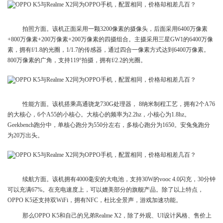
拍照方面。该机正面采用一颗3200像素的摄像头，后面采用6400万像素
+800万像素+200万像素+200万像素的四摄组合。主摄采用三星GW1的6400万像
素，拥有f/1.8的光圈，1/1.7的传感器，通过四合一像素方式达到6400万像素。
800万像素的广角，支持119°拍摄，拥有f/2.2的光圈。
性能方面。该机搭乘高通骁龙730G处理器， 8纳米制程工艺，拥有2个A76
的大核心，6个A55的小核心。大核心的频率为2.2hz，小核心为1.8hz。
Geekbench跑分中，单核心跑分为550分左右，多核心跑分为1650。安兔兔跑分
为20万出头。
续航方面。该机拥有4000毫安的大电池，支持30W的vooc 4.0闪充，30分钟
可以充满67%。在充电速度上，可以媲美部分的旗舰产品。除了以上特点，
OPPO K5还支持双WiFi，拥有NFC，杜比全景声，游戏加速功能。
那么OPPO K5和自己的兄弟Realme X2，除了外观、UI设计风格、售价上