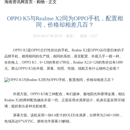
海南资讯网首页
购物
正文
>
>
OPPO K5与Realme X2同为OPPO手机，配置相
同，价格却相差几百？
2020-04-07 06:29:29
来源：
阅读：1227
OPPO K5是OPPO主打性价比的手机。Realme X2是OPPO从印度归来的子
品牌手机，都用相同的生产线，相同的系统，甚至配置、外观几乎一模一样。
在价格上，OPPO K5，6+128的售价1799元，Realme X2,6+128的售价仅有1499
元。那么OPPO K5在外观、屏幕、拍照、性能、续航又有什么独特之处呢？
外观方面。OPPO K5有三种配色，奇幻森林、极地阳光和赛博金属，相比
Realme X2的两种配色确实丰富一些。正面采用水滴屏设计，机身后盖采用3D玻
璃，能折射出多种光影效果。
屏幕方面。该机采用一块6.4英寸的OLED水滴屏，分辨率为2340×1080，
色域高达97%NTSC。拥有光学屏幕3.0解锁。