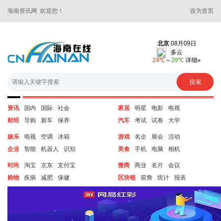
海南资讯网 欢迎您！
设为首页
资讯
国内
国际
社会
家居
明星
电影
电视
财经
导购
新车
保养
汽车
考试
试卷
大学
娱乐
电视
空调
冰箱
游戏
名企
展会
活动
企业
智能
机器人
识别
美食
手机
电脑
相机
时尚
淘宝
京东
支付宝
微商
商业
名片
会议
购物
疾病
减肥
保健
区块链
前詹
统计
报表