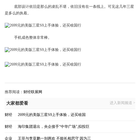
底部设计依旧是那么的凌乱不堪，依旧没有在一条线上。可见这几年三星
是多么的执着。
手机成色整体非常棒。
推荐阅读：
财经联展网
进入新闻频道 >
大家都爱看
财经
|
2699元的美版三星S9上手体验，还买啥国
财经
|
海印集团退出，央企接手“中华广场”,拟投巨
企业
|
王菲与李亚鹏一别两欢 不能长相思守 因为三