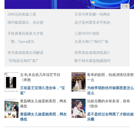
广告
2699元的美版三星
王菲与李亚鹏一别两欢
海印集团退出，央企接
这才是闲置安卓手机的
手机屏幕到底多大才算
三星S9/S9+勃艮
「图」Opera成为
太原大南门“海印广场
华为渠道政策白话解读
世界首款游戏浏览器O
“买电器去海印”老广
数千精兵紧急驰援国内
文/札木合前几年综艺节目
客串的剧照，拍戏演情侣亲密
《奔跑
一点
王祖蓝王宝强久违合体，“宝
为啥李现粉丝对杨紫恶意怎么
蓝”
这么
黄磊晒女儿做蛋糕美照，网友
论娱乐圈的水有多深，前有
痛批
《怪你
黄磊晒女儿做蛋糕美照，网友
是不是经过全网黑了才能在娱
痛批
乐圈