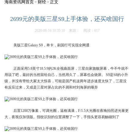
海南资讯网首页
财经
正文
>
>
2699元的美版三星S9上手体验，还买啥国行
2020-08-16 10:35:10
来源：
阅读：617
美版三星Galaxy S9，单卡，刷国行可实现全网通
正面采用5.8英寸18.5:9的2K全视曲面屏，三星自家旗舰屏幕，牛不牛就不
用说了吧，最好的当然留给自己，当然用久了，屏幕也会烧屏。 S9是S8的小升
级，并没有带给大家太大惊喜，可能是国产机这两年进步速度太快了，三星没
有反应过来，又或是三星对屏占比的不屑和对刘海屏的唾弃
后置1200万像素，可调光圈，逼格满满，F/1.5大光圈在夜晚拍照进光量更
大，夜视仪加强版。指纹识别的位置调整了一下，手指头更容易触碰到了