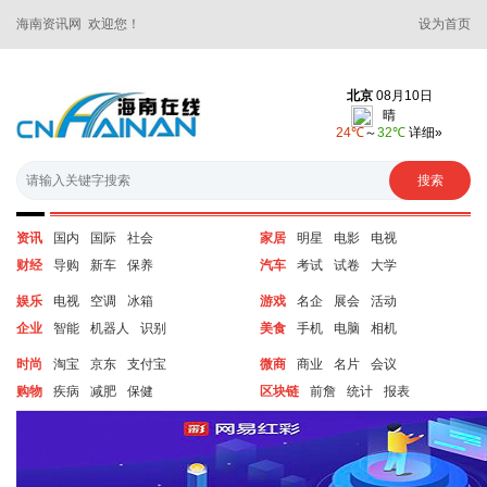
海南资讯网 欢迎您！
设为首页
资讯
国内
国际
社会
家居
明星
电影
电视
财经
导购
新车
保养
汽车
考试
试卷
大学
娱乐
电视
空调
冰箱
游戏
名企
展会
活动
企业
智能
机器人
识别
美食
手机
电脑
相机
时尚
淘宝
京东
支付宝
微商
商业
名片
会议
购物
疾病
减肥
保健
区块链
前詹
统计
报表