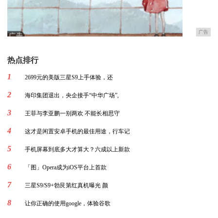
广告
热点排行
1
2699元的美版三星S9上手体验，还
2
海印集团退出，央企接手“中华广场”,
3
王菲与李亚鹏一别两欢 不能长相思守
4
这才是闲置安卓手机的最佳用途，行车记
5
手机屏幕到底多大才算大？六成以上新款
6
「图」Opera成为iOS平台上首款
7
三星S9/S9+勃艮第红真机曝光 颜
8
让你正确的使用google，体验谷歌