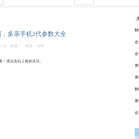
财
，多亲手机2代参数大全
企
2:18
来源：
阅读：1090
企
谢！请点击右上角的关注。
资
资
财
资
企