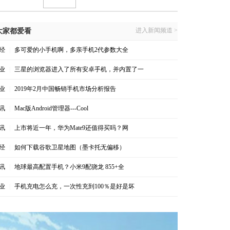
进入新闻频道 >
大家都爱看
经
|
多可爱的小手机啊，多亲手机2代参数大全
业
|
三星的浏览器进入了所有安卓手机，并内置了一
业
|
2019年2月中国畅销手机市场分析报告
讯
|
Mac版Android管理器---Cool
讯
|
上市将近一年，华为Mate9还值得买吗？网
经
|
如何下载谷歌卫星地图（墨卡托无偏移）
讯
|
地球最高配置手机？小米9配骁龙 855+全
业
|
手机充电怎么充，一次性充到100％是好是坏