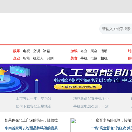
娱乐
电视
空调
冰箱
游戏
名企
展会
活动
时
企业
智能
机器人
识别
美食
手机
电脑
相机
购
上市将近一年，华为M
地球最高配置手机？小
如何下载谷歌卫星地图
手机充电怎么充，一次
如果你在北上广深的街头，随便拉
“一座百米高的孤峰，陡峭
华南首家可以吃甜品和喝酒的喜茶
一场“高空影像”的狂欢 第