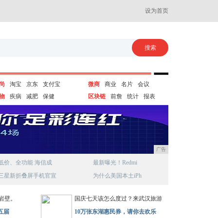
设为首页
尚
淘宝
京东
支付宝
微商
商业
名片
会议
物
疾病
减肥
保健
区块链
前詹
统计
报表
广告
低价、全功能 海信成
最新曝光！Redmi
三星新折叠屏手机官宣
为什么美国本土iPh
岩壁。
国庆七天该怎么度过？来武汉旅游
五届
10万张东湖惠民券，请你去欢乐